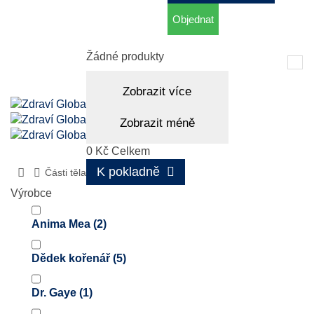
Objednat
Košík
(prázdný)
Žádné produkty
Tog
nav
Zobrazit více
Zobrazit méně
0 Kč
Celkem
K pokladně
Části těla
Klouby
Výrobce
Anima Mea
(2)
Dědek kořenář
(5)
Dr. Gaye
(1)