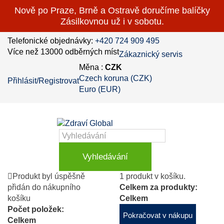
Nově po Praze, Brně a Ostravě doručíme balíčky
Zásilkovnou už i v sobotu.
Telefonické objednávky:
+420 724 909 495
Více než 13000 odběrných míst
Zákaznický servis
Měna :
CZK
Czech koruna (CZK)
Přihlásit/Registrovat
Euro (EUR)
Vyhledávání
Produkt byl úspěšně
1 produkt v košíku.
přidán do nákupního
Celkem za produkty:
košíku
Celkem
Počet položek:
Pokračovat v nákupu
Celkem