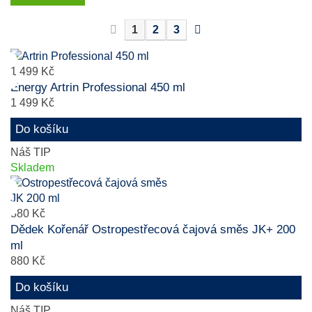
1
2
3
1 499 Kč
Energy Artrin Professional 450 ml
1 499 Kč
Do košíku
Náš TIP
Skladem
880 Kč
Dědek Kořenář Ostropestřecová čajová směs JK+ 200
ml
880 Kč
Do košíku
Náš TIP