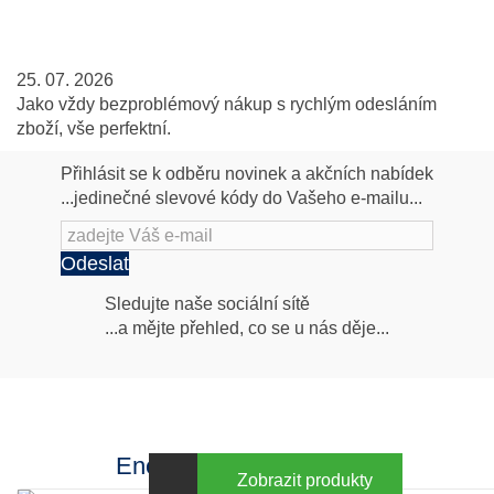
25. 07. 2026
Jako vždy bezproblémový nákup s rychlým odesláním
zboží, vše perfektní.
Přihlásit se k odběru novinek a akčních nabídek
...jedinečné slevové kódy do Vašeho e-mailu...
Odeslat
Následujte
Sledujte naše sociální sítě
...a mějte přehled, co se u nás děje...
nás
Facebook
INstagram
Energy za výhodné ceny
Zobrazit produkty