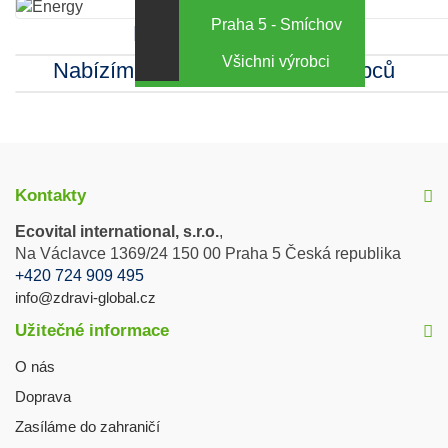
Praha 5 - Smíchov
Kamenná prodejna
Všichni výrobci
Nabízíme sortiment mnoha výrobců
Kontakty
Ecovital international, s.r.o.
,
Na Václavce 1369/24 150 00 Praha 5 Česká republika
+420 724 909 495
info@zdravi-global.cz
Užitečné informace
O nás
Doprava
Zasíláme do zahraničí