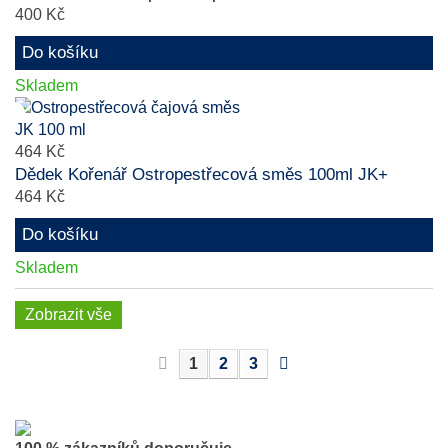
400 Kč
Do košíku
Skladem
464 Kč
Dědek Kořenář Ostropestřecová směs 100ml JK+
464 Kč
Do košíku
Skladem
Zobrazit vše
1
2
3