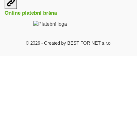
Otevřit
užitečné
Online platební brána
odkazy
© 2026 - Created by BEST FOR NET s.r.o.