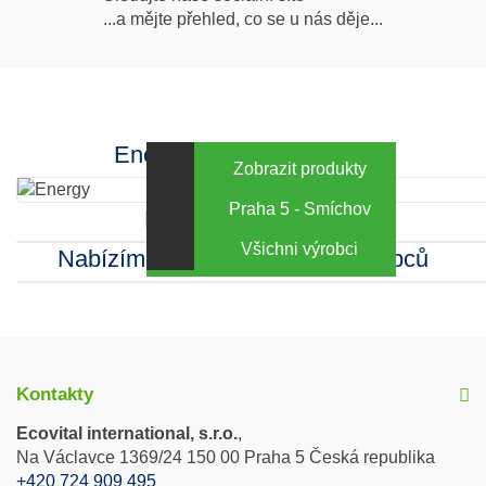
Následujte
...a mějte přehled, co se u nás děje...
nás
Facebook
INstagram
Energy za výhodné ceny
Zobrazit produkty
Praha 5 - Smíchov
Kamenná prodejna
Všichni výrobci
Nabízíme sortiment mnoha výrobců
Kontakty
Ecovital international, s.r.o.
,
Na Václavce 1369/24 150 00 Praha 5 Česká republika
+420 724 909 495