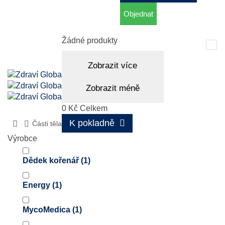
Objednat
Košík
(prázdný)
Žádné produkty
Tog
nav
Zobrazit více
Zobrazit méně
0 Kč
Celkem
K pokladně
Části těla
Uši
Výrobce
Dědek kořenář
(1)
Energy
(1)
MycoMedica
(1)