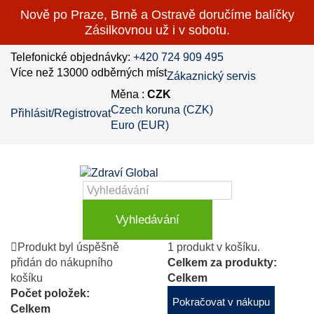
Nově po Praze, Brně a Ostravě doručíme balíčky
Zásilkovnou už i v sobotu.
Telefonické objednávky:
+420 724 909 495
Více než 13000 odběrných míst
Zákaznický servis
Měna :
CZK
Czech koruna (CZK)
Přihlásit/Registrovat
Euro (EUR)
Vyhledávání
Produkt byl úspěšně
1 produkt v košíku.
přidán do nákupního
Celkem za produkty:
košíku
Celkem
Počet položek:
Pokračovat v nákupu
Celkem