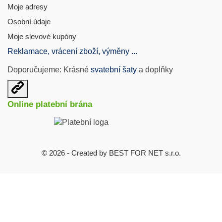
Moje adresy
Osobní údaje
Moje slevové kupóny
Reklamace, vrácení zboží, výměny ...
Doporučujeme: Krásné
svatební šaty
a doplňky
Otevřit
užitečné
Online platební brána
odkazy
© 2026 - Created by BEST FOR NET s.r.o.