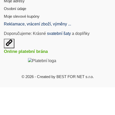
Moje adresy
Osobní údaje
Moje slevové kupóny
Reklamace, vrácení zboží, výměny ...
Doporučujeme: Krásné
svatební šaty
a doplňky
Otevřit
užitečné
Online platební brána
odkazy
© 2026 - Created by BEST FOR NET s.r.o.