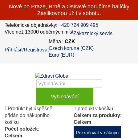
Nově po Praze, Brně a Ostravě doručíme balíčky
Zásilkovnou už i v sobotu.
Telefonické objednávky:
+420 724 909 495
Více než 13000 odběrných míst
Zákaznický servis
Měna :
CZK
Czech koruna (CZK)
Přihlásit/Registrovat
Euro (EUR)
Vyhledávání
Produkt byl úspěšně
1 produkt v košíku.
přidán do nákupního
Celkem za produkty:
košíku
Celkem
Počet položek:
Pokračovat v nákupu
Celkem