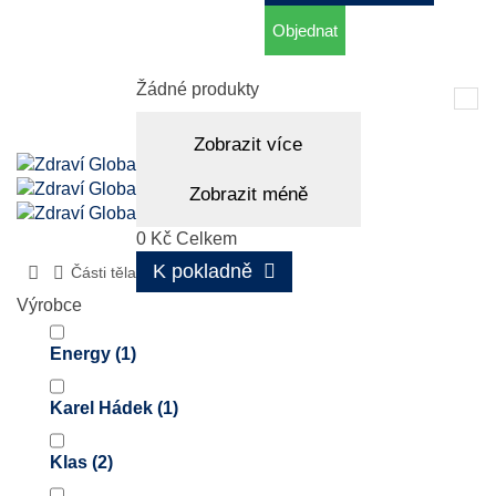
Objednat
Košík
(prázdný)
Žádné produkty
Tog
nav
Zobrazit více
Zobrazit méně
0 Kč
Celkem
K pokladně
Části těla
Nos
Výrobce
Energy
(1)
Karel Hádek
(1)
Klas
(2)