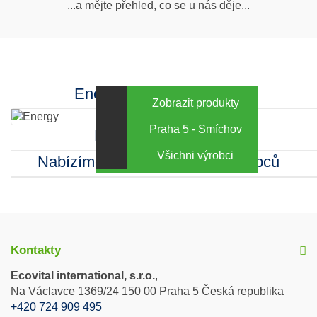
...a mějte přehled, co se u nás děje...
nás
Facebook
INstagram
Energy za výhodné ceny
Zobrazit produkty
Praha 5 - Smíchov
Kamenná prodejna
Všichni výrobci
Nabízíme sortiment mnoha výrobců
Kontakty
Ecovital international, s.r.o.
,
Na Václavce 1369/24 150 00 Praha 5 Česká republika
+420 724 909 495