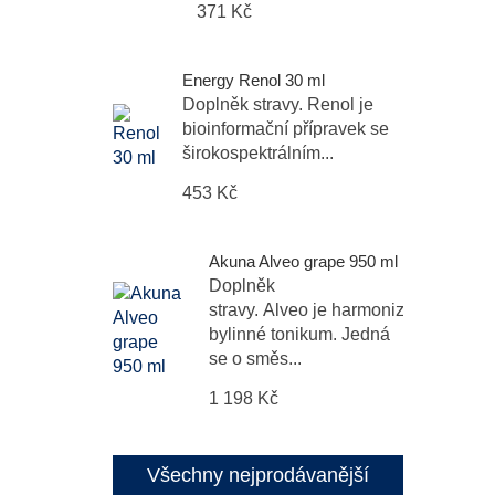
371 Kč
Energy Renol 30 ml
Doplněk stravy. Renol je
bioinformační přípravek se
širokospektrálním...
453 Kč
Akuna Alveo grape 950 ml
Doplněk
stravy. Alveo je harmonizační
bylinné tonikum. Jedná
se o směs...
1 198 Kč
Všechny nejprodávanější