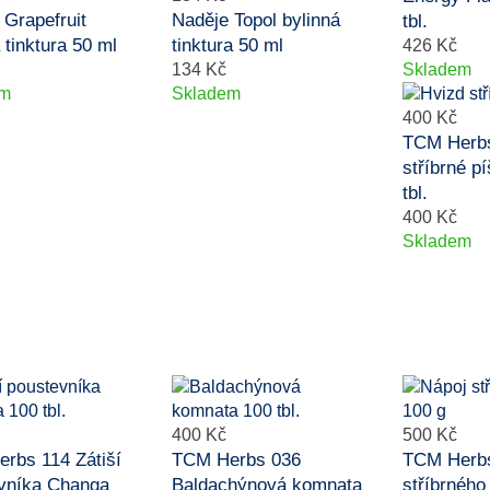
 Grapefruit
Naděje Topol bylinná
tbl.
 tinktura 50 ml
tinktura 50 ml
426 Kč
134 Kč
Skladem
em
Skladem
400 Kč
TCM Herbs
stříbrné p
tbl.
400 Kč
Skladem
400 Kč
500 Kč
rbs 114 Zátiší
TCM Herbs 036
TCM Herbs
vníka Changa
Baldachýnová komnata
stříbrného