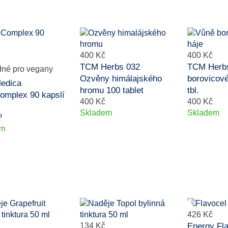
400 Kč
400 Kč
TCM Herbs 032
TCM Herb
Ozvěny himálajského
borovicové
edica
hromu 100 tablet
tbl.
mplex 90 kapslí
400 Kč
400 Kč
Skladem
Skladem
P
em
426 Kč
134 Kč
Energy Fl