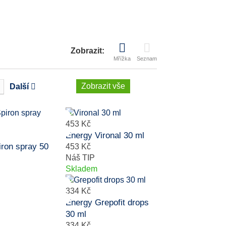
Zobrazit:
Mřížka
Seznam
Zobrazit vše
Další
453 Kč
Energy Vironal 30 ml
ron spray 50
453 Kč
Náš TIP
Skladem
334 Kč
Energy Grepofit drops
30 ml
334 Kč