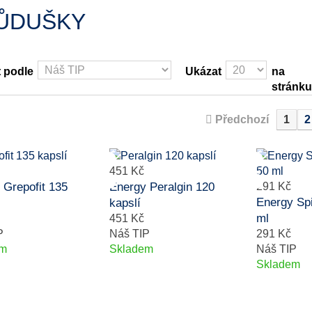
ŮDUŠKY
t podle
Ukázat
na
stránku
Předchozí
1
2
451 Kč
 Grepofit 135
Energy Peralgin 120
291 Kč
Energy Spi
kapslí
ml
451 Kč
P
Náš TIP
291 Kč
em
Skladem
Náš TIP
Skladem