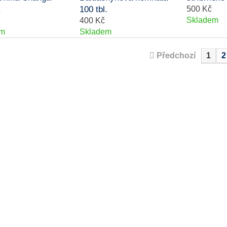
.
100 tbl.
500 Kč
Skladem
400 Kč
em
Skladem
Předchozí
1
2