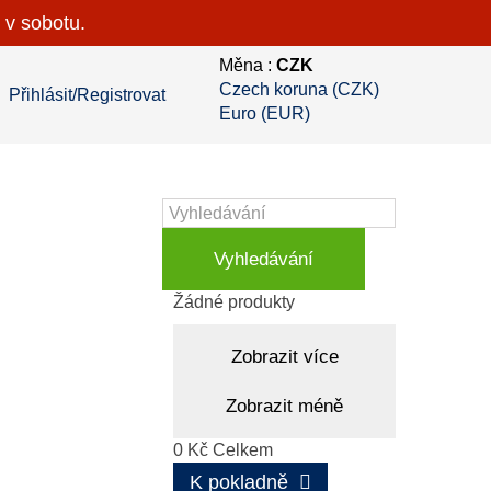
 v sobotu.
Měna :
CZK
Czech koruna (CZK)
Přihlásit/Registrovat
Euro (EUR)
Vyhledávání
Košík
(prázdný)
Žádné produkty
Zobrazit více
Zobrazit méně
0 Kč
Celkem
K pokladně