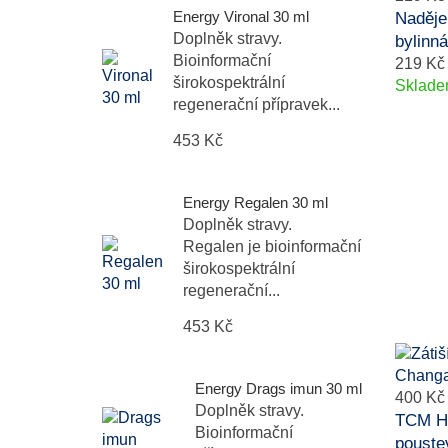
Energy Vironal 30 ml
Naděje
Doplněk stravy.
bylinná
Bioinformační
219 Kč
širokospektrální
Sklad
regenerační přípravek...
453 Kč
Energy Regalen 30 ml
Doplněk stravy.
Regalen je bioinformační
širokospektrální
regenerační...
453 Kč
Energy Drags imun 30 ml
400 Kč
Doplněk stravy.
TCM He
Bioinformační
pouste