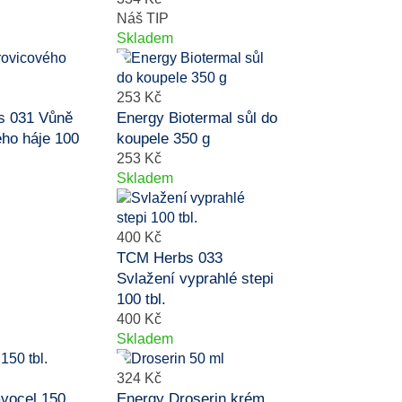
Náš TIP
Skladem
253 Kč
s 031 Vůně
Energy Biotermal sůl do
ho háje 100
koupele 350 g
253 Kč
Skladem
400 Kč
TCM Herbs 033
Svlažení vyprahlé stepi
100 tbl.
400 Kč
Skladem
324 Kč
avocel 150
Energy Droserin krém