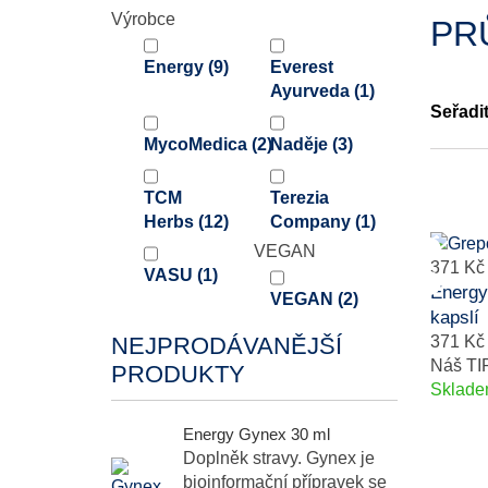
Výrobce
PR
Energy
(9)
Everest
Ayurveda
(1)
Seřadi
MycoMedica
(2)
Naděje
(3)
TCM
Terezia
Herbs
(12)
Company
(1)
VEGAN
371 Kč
VASU
(1)
Energy
VEGAN
(2)
kapslí
NEJPRODÁVANĚJŠÍ
371 Kč
Náš TI
PRODUKTY
Sklad
Energy Gynex 30 ml
Doplněk stravy. Gynex je
bioinformační přípravek se