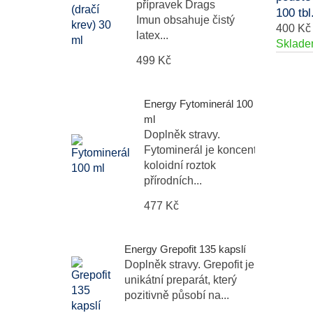
přípravek Drags
100 tbl
Imun obsahuje čistý
400 Kč
latex...
Sklad
499 Kč
Energy Fytominerál 100
ml
Doplněk stravy.
Fytominerál je koncentrovaný
koloidní roztok
přírodních...
477 Kč
Energy Grepofit 135 kapslí
Doplněk stravy. Grepofit je
unikátní preparát, který
pozitivně působí na...