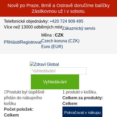
Nově po Praze, Brně a Ostravě doručíme balíčky
Zásilkovnou už i v sobotu.
Telefonické objednávky:
+420 724 909 495
Více než 13000 odběrných míst
Zákaznický servis
Měna :
CZK
Czech koruna (CZK)
Přihlásit/Registrovat
Euro (EUR)
Vyhledávání
Produkt byl úspěšně
1 produkt v košíku.
přidán do nákupního
Celkem za produkty:
košíku
Celkem
Počet položek:
Pokračovat v nákupu
Celkem