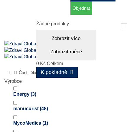
Objednat
Košík
(prázdný)
Žádné produkty
Tog
nav
Zobrazit více
Zobrazit méně
0 Kč
Celkem
K pokladně
Části těla
Nehty
Výrobce
Energy
(3)
manucurist
(48)
MycoMedica
(1)