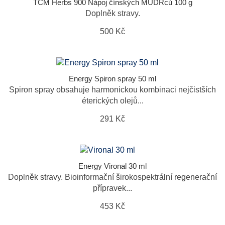
TCM Herbs 900 Nápoj čínských MUDRců 100 g
Doplněk stravy.
500 Kč
Energy Spiron spray 50 ml
Spiron spray obsahuje harmonickou kombinaci nejčistších
éterických olejů...
291 Kč
Energy Vironal 30 ml
Doplněk stravy. Bioinformační širokospektrální regenerační
přípravek...
453 Kč