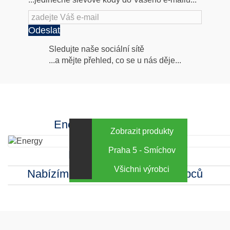
Odeslat
Následujte
Sledujte naše sociální sítě
...a mějte přehled, co se u nás děje...
nás
Facebook
INstagram
Energy za výhodné ceny
Zobrazit produkty
Praha 5 - Smíchov
Kamenná prodejna
Všichni výrobci
Nabízíme sortiment mnoha výrobců