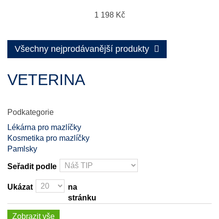
1 198 Kč
Všechny nejprodávanější produkty
VETERINA
Podkategorie
Lékárna pro mazlíčky
Kosmetika pro mazlíčky
Pamlsky
Seřadit podle
Ukázat
na
stránku
Zobrazit vše