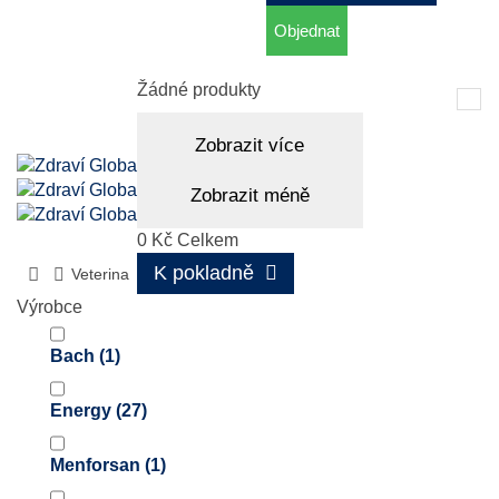
Objednat
Košík
(prázdný)
Žádné produkty
Tog
nav
Zobrazit více
Zobrazit méně
0 Kč
Celkem
K pokladně
Veterina
Výrobce
Bach
(1)
Energy
(27)
Menforsan
(1)