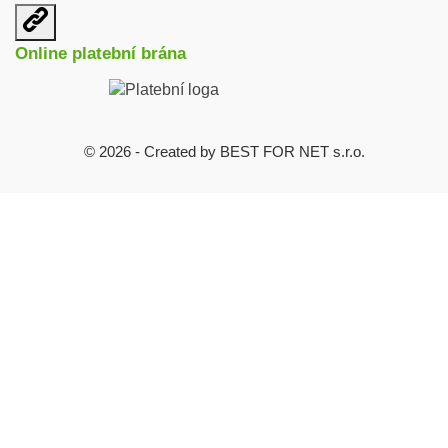
Otevřit
užitečné
Online platební brána
odkazy
© 2026 - Created by BEST FOR NET s.r.o.