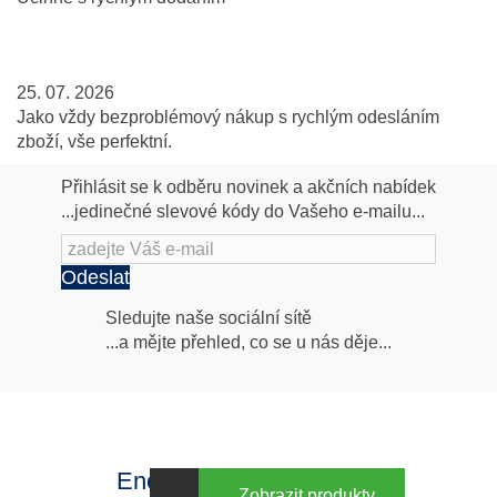
25. 07. 2026
Jako vždy bezproblémový nákup s rychlým odesláním
zboží, vše perfektní.
Přihlásit se k odběru novinek a akčních nabídek
...jedinečné slevové kódy do Vašeho e-mailu...
Odeslat
Následujte
Sledujte naše sociální sítě
...a mějte přehled, co se u nás děje...
nás
Facebook
INstagram
Energy za výhodné ceny
Zobrazit produkty