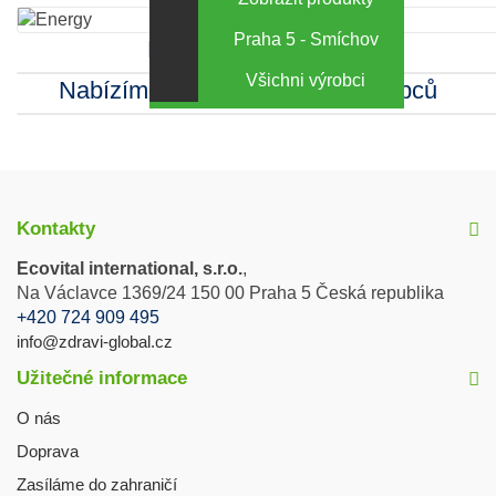
Praha 5 - Smíchov
Kamenná prodejna
Všichni výrobci
Nabízíme sortiment mnoha výrobců
Kontakty
Ecovital international, s.r.o.
,
Na Václavce 1369/24 150 00 Praha 5 Česká republika
+420 724 909 495
info@zdravi-global.cz
Užitečné informace
O nás
Doprava
Zasíláme do zahraničí