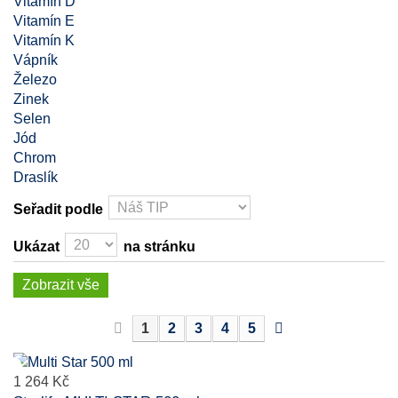
Vitamín D
Vitamín E
Vitamín K
Vápník
Železo
Zinek
Selen
Jód
Chrom
Draslík
Seřadit podle
Ukázat
na stránku
Zobrazit vše
1
2
3
4
5
1 264 Kč