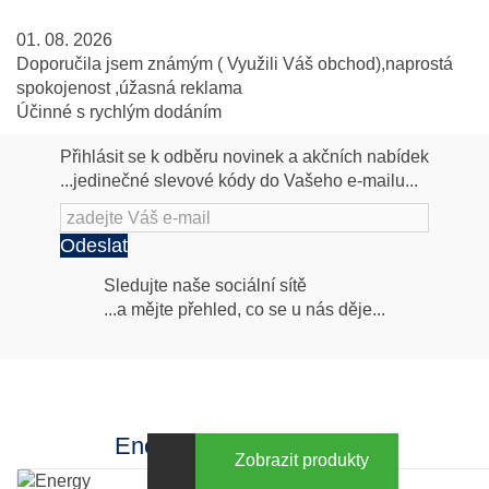
01. 08. 2026
Doporučila jsem známým ( Využili Váš obchod),naprostá
spokojenost ,úžasná reklama
Účinné s rychlým dodáním
Přihlásit se k odběru novinek a akčních nabídek
...jedinečné slevové kódy do Vašeho e-mailu...
Odeslat
Následujte
Sledujte naše sociální sítě
...a mějte přehled, co se u nás děje...
nás
Facebook
INstagram
Energy za výhodné ceny
Zobrazit produkty