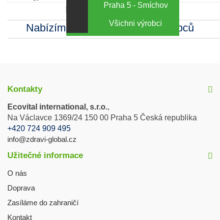
Praha 5 - Smíchov
Kamenná prodejna
Všichni výrobci
Nabízíme sortiment mnoha výrobců
Kontakty
Ecovital international, s.r.o.
,
Na Václavce 1369/24 150 00 Praha 5 Česká republika
+420 724 909 495
info@zdravi-global.cz
Užitečné informace
O nás
Doprava
Zasíláme do zahraničí
Kontakt