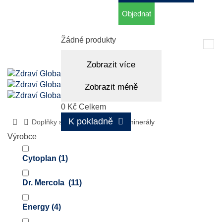
Objednat
Košík
(prázdný)
Žádné produkty
Tog
nav
Zobrazit více
Zobrazit méně
0 Kč
Celkem
K pokladně
Doplňky stravy
Vitamíny a minerály
Výrobce
Cytoplan
(1)
Dr. Mercola
(11)
Energy
(4)