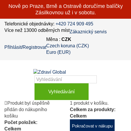
Nově po Praze, Brně a Ostravě doručíme balíčky
Zásilkovnou už i v sobotu.
Telefonické objednávky:
+420 724 909 495
Více než 13000 odběrných míst
Zákaznický servis
Měna :
CZK
Czech koruna (CZK)
Přihlásit/Registrovat
Euro (EUR)
Vyhledávání
Produkt byl úspěšně
1 produkt v košíku.
přidán do nákupního
Celkem za produkty:
košíku
Celkem
Počet položek:
Pokračovat v nákupu
Celkem