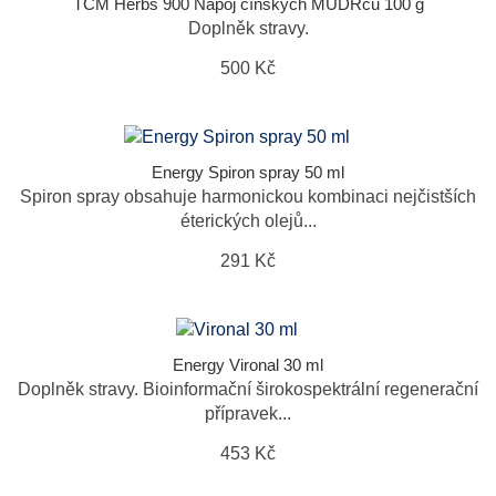
TCM Herbs 900 Nápoj čínských MUDRců 100 g
Doplněk stravy.
500 Kč
Energy Spiron spray 50 ml
Spiron spray obsahuje harmonickou kombinaci nejčistších
éterických olejů...
291 Kč
Energy Vironal 30 ml
Doplněk stravy. Bioinformační širokospektrální regenerační
přípravek...
453 Kč