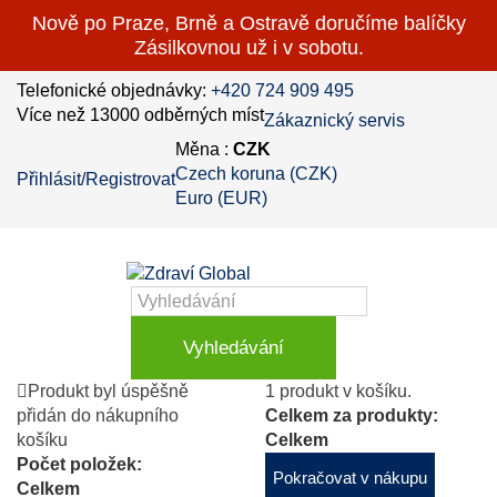
Nově po Praze, Brně a Ostravě doručíme balíčky
Zásilkovnou už i v sobotu.
Telefonické objednávky:
+420 724 909 495
Více než 13000 odběrných míst
Zákaznický servis
Měna :
CZK
Czech koruna (CZK)
Přihlásit/Registrovat
Euro (EUR)
Vyhledávání
Produkt byl úspěšně
1 produkt v košíku.
přidán do nákupního
Celkem za produkty:
košíku
Celkem
Počet položek:
Pokračovat v nákupu
Celkem