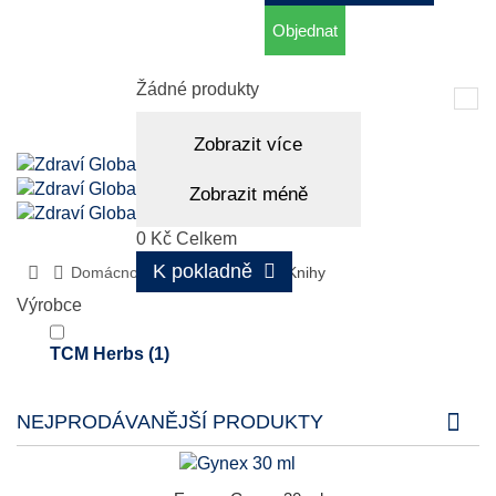
Objednat
Košík
(prázdný)
Žádné produkty
Tog
nav
Zobrazit více
Zobrazit méně
0 Kč
Celkem
K pokladně
Domácnost, aromaterapie
Knihy
Výrobce
TCM Herbs
(1)
NEJPRODÁVANĚJŠÍ PRODUKTY