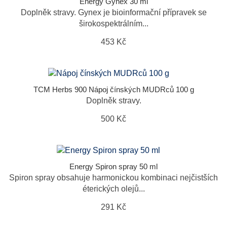
Energy Gynex 30 ml
Doplněk stravy. Gynex je bioinformační přípravek se
širokospektrálním...
453 Kč
TCM Herbs 900 Nápoj čínských MUDRců 100 g
Doplněk stravy.
500 Kč
Energy Spiron spray 50 ml
Spiron spray obsahuje harmonickou kombinaci nejčistších
éterických olejů...
291 Kč