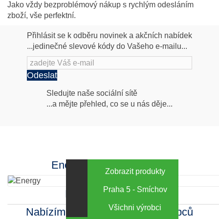
Jako vždy bezproblémový nákup s rychlým odesláním
zboží, vše perfektní.
Přihlásit se k odběru novinek a akčních nabídek
...jedinečné slevové kódy do Vašeho e-mailu...
Odeslat
Následujte
Sledujte naše sociální sítě
...a mějte přehled, co se u nás děje...
nás
Facebook
INstagram
Energy za výhodné ceny
Zobrazit produkty
Praha 5 - Smíchov
Kamenná prodejna
Všichni výrobci
Nabízíme sortiment mnoha výrobců