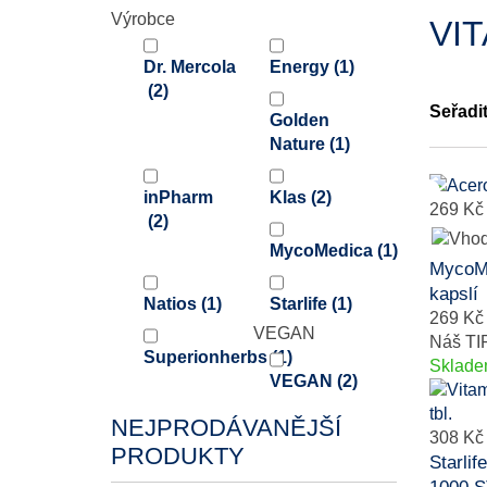
Výrobce
VI
Dr. Mercola
Energy
(1)
(2)
Seřadi
Golden
Nature
(1)
inPharm
Klas
(2)
269 Kč
(2)
MycoMedica
(1)
MycoMe
kapslí
Natios
(1)
Starlife
(1)
269 Kč
VEGAN
Náš TI
Superionherbs
(1)
Sklad
VEGAN
(2)
NEJPRODÁVANĚJŠÍ
308 Kč
PRODUKTY
Starli