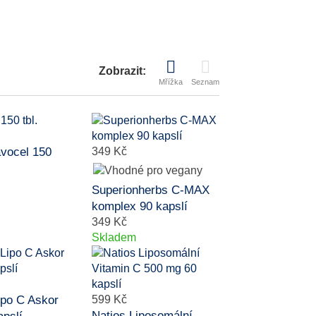
Zobrazit:
Mřížka
Seznam
avocel 150
349 Kč
Superionherbs C-MAX
komplex 90 kapslí
349 Kč
Skladem
ipo C Askor
599 Kč
Natios Liposomální