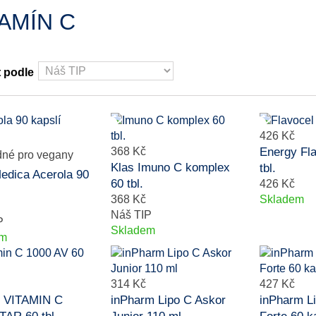
TAMÍN C
t podle
426 Kč
368 Kč
Energy Fl
Klas Imuno C komplex
tbl.
dica Acerola 90
60 tbl.
426 Kč
368 Kč
Skladem
Náš TIP
P
Skladem
em
314 Kč
427 Kč
fe VITAMIN C
inPharm Lipo C Askor
inPharm L