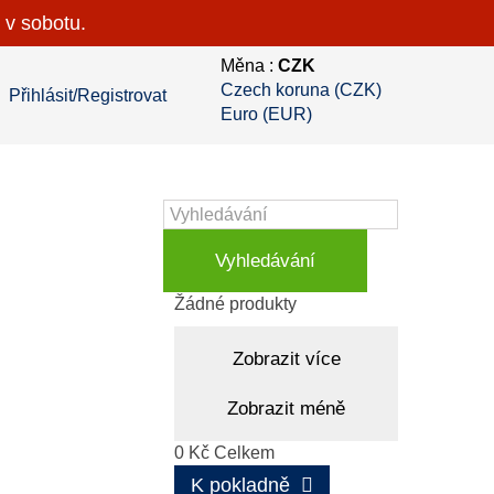
 v sobotu.
Měna :
CZK
Czech koruna (CZK)
Přihlásit/Registrovat
Euro (EUR)
Vyhledávání
Košík
(prázdný)
Žádné produkty
Zobrazit více
Zobrazit méně
0 Kč
Celkem
K pokladně