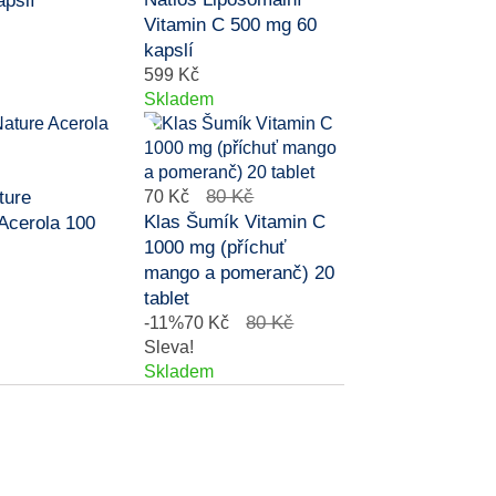
apslí
Vitamin C 500 mg 60
kapslí
599 Kč
Skladem
80 Kč
ture
70 Kč
Klas Šumík Vitamin C
Acerola 100
1000 mg (příchuť
mango a pomeranč) 20
tablet
80 Kč
-11%
70 Kč
Sleva!
Skladem