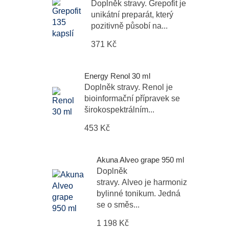
Doplněk stravy. Grepofit je
unikátní preparát, který
pozitivně působí na...
371 Kč
Energy Renol 30 ml
Doplněk stravy. Renol je
bioinformační přípravek se
širokospektrálním...
453 Kč
Akuna Alveo grape 950 ml
Doplněk
stravy. Alveo je harmonizační
bylinné tonikum. Jedná
se o směs...
1 198 Kč