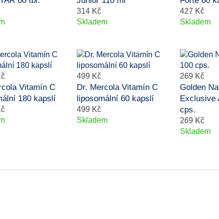
TAR 60 tbl.
Junior 110 ml
Forte 60 k
314 Kč
427 Kč
em
Skladem
Skladem
Kč
499 Kč
269 Kč
rcola Vitamín C
Dr. Mercola Vitamín C
Golden Na
ální 180 kapslí
liposomální 60 kapslí
Exclusive 
Kč
499 Kč
cps.
em
Skladem
269 Kč
Skladem