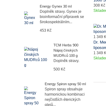
1000 S
308 Kč
Energy Gynex 30 ml
Sklad
Doplněk stravy. Gynex je
bioinformační přípravek se
širokospektrálním...
453 Kč
1 349 
Dr. Me
TCM Herbs 900
liposom
Nápoj čínských
1 349 
MUDRců 100 g
Sklad
Doplněk stravy.
500 Kč
Energy Spiron spray 50 ml
Spiron spray obsahuje
harmonickou kombinaci
nejčistších éterických
olejů...