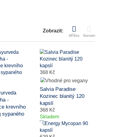
Zobrazit:
Mřížka
Seznam
368 Kč
Salvia Paradise
yurveda
Kozinec blanitý 120
ha -
kapslí
ce krevního
368 Kč
g sypaného
Skladem
629 Kč