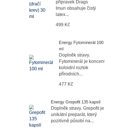
přípravek Drags
Imun obsahuje čistý
latex...
499 Kč
Energy Fytominerál 100
ml
Doplněk stravy.
Fytominerál je koncentrovaný
koloidní roztok
přírodních...
477 Kč
Energy Grepofit 135 kapslí
Doplněk stravy. Grepofit je
unikátní preparát, který
pozitivně působí na...