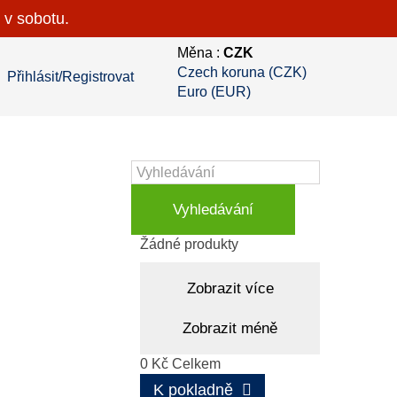
 v sobotu.
Měna :
CZK
Czech koruna (CZK)
Přihlásit/Registrovat
Euro (EUR)
Vyhledávání
Košík
(prázdný)
Žádné produkty
Zobrazit více
Zobrazit méně
0 Kč
Celkem
K pokladně