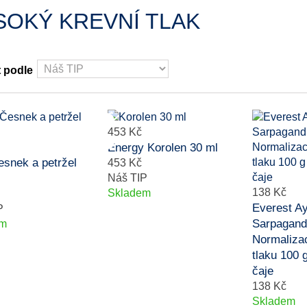
SOKÝ KREVNÍ TLAK
t podle
453 Kč
Energy Korolen 30 ml
esnek a petržel
453 Kč
Náš TIP
138 Kč
Skladem
Everest A
P
Sarpagand
em
Normaliza
tlaku 100 
čaje
138 Kč
Skladem