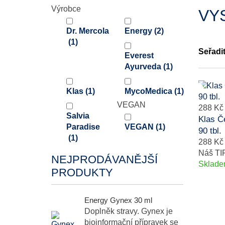
Výrobce
VY
Dr. Mercola
Energy
(2)
(1)
Seřadi
Everest
Ayurveda
(1)
Klas
(1)
MycoMedica
(1)
VEGAN
288 Kč
Salvia
Klas Č
Paradise
VEGAN
(1)
90 tbl.
(1)
288 Kč
Náš TI
NEJPRODÁVANĚJŠÍ
Sklad
PRODUKTY
Energy Gynex 30 ml
Doplněk stravy. Gynex je
bioinformační přípravek se