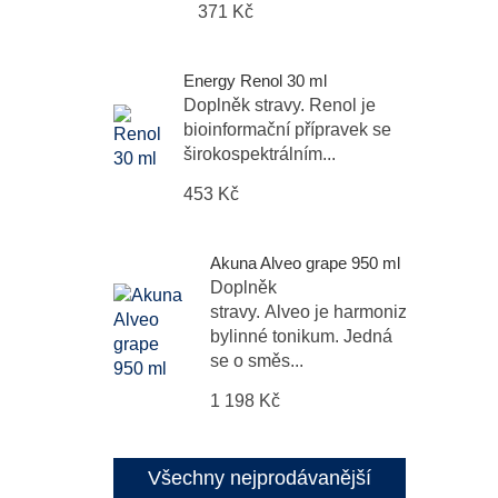
371 Kč
Energy Renol 30 ml
Doplněk stravy. Renol je
bioinformační přípravek se
širokospektrálním...
453 Kč
Akuna Alveo grape 950 ml
Doplněk
stravy. Alveo je harmonizační
bylinné tonikum. Jedná
se o směs...
1 198 Kč
Všechny nejprodávanější