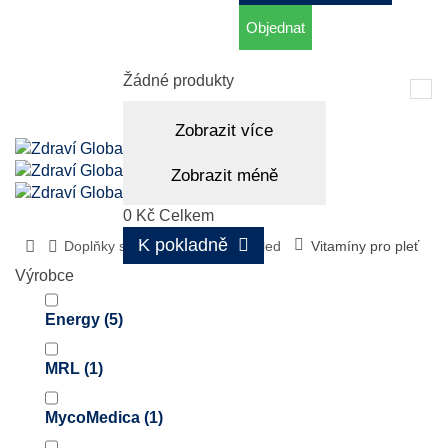
Objednat
Košík
(prázdný)
Žádné produkty
Tog
nav
Zobrazit více
Zobrazit méně
0 Kč
Celkem
K pokladně
Doplňky stravy
Zdravý vzhled
Vitamíny pro pleť
Výrobce
Energy
(5)
MRL
(1)
MycoMedica
(1)