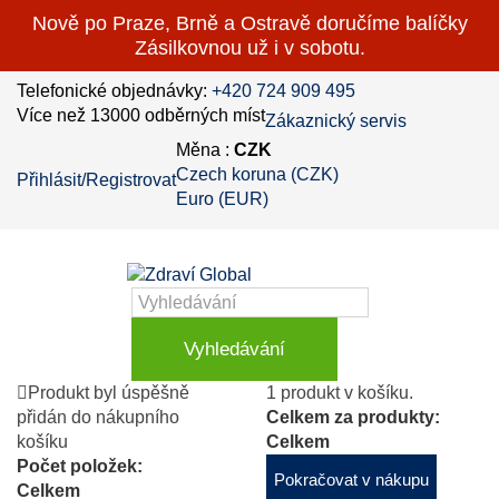
Nově po Praze, Brně a Ostravě doručíme balíčky
Zásilkovnou už i v sobotu.
Telefonické objednávky:
+420 724 909 495
Více než 13000 odběrných míst
Zákaznický servis
Měna :
CZK
Czech koruna (CZK)
Přihlásit/Registrovat
Euro (EUR)
Vyhledávání
Produkt byl úspěšně
1 produkt v košíku.
přidán do nákupního
Celkem za produkty:
košíku
Celkem
Počet položek:
Pokračovat v nákupu
Celkem