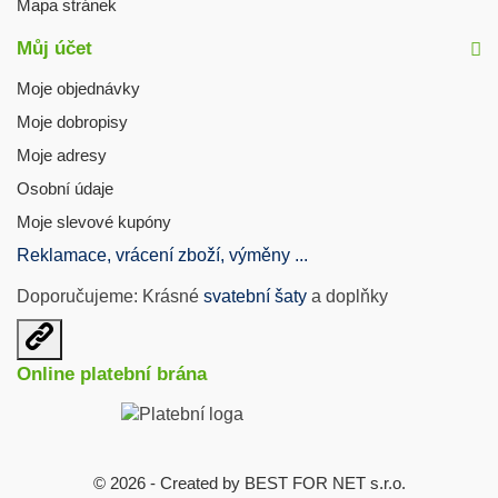
Mapa stránek
Můj účet
Moje objednávky
Moje dobropisy
Moje adresy
Osobní údaje
Moje slevové kupóny
Reklamace, vrácení zboží, výměny ...
Doporučujeme: Krásné
svatební šaty
a doplňky
Otevřit
užitečné
Online platební brána
odkazy
© 2026 - Created by BEST FOR NET s.r.o.