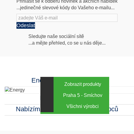
Přihlásit se k odběru novinek a akčních nabídek
...jedinečné slevové kódy do Vašeho e-mailu...
Odeslat
Následujte
Sledujte naše sociální sítě
...a mějte přehled, co se u nás děje...
nás
Facebook
INstagram
Energy za výhodné ceny
Zobrazit produkty
Praha 5 - Smíchov
Kamenná prodejna
Všichni výrobci
Nabízíme sortiment mnoha výrobců