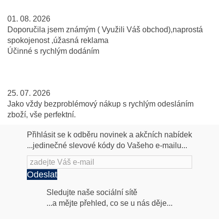
01. 08. 2026
Doporučila jsem známým ( Využili Váš obchod),naprostá
spokojenost ,úžasná reklama
Účinné s rychlým dodáním
25. 07. 2026
Jako vždy bezproblémový nákup s rychlým odesláním
zboží, vše perfektní.
Přihlásit se k odběru novinek a akčních nabídek
...jedinečné slevové kódy do Vašeho e-mailu...
Odeslat
Následujte
Sledujte naše sociální sítě
...a mějte přehled, co se u nás děje...
nás
Facebook
INstagram