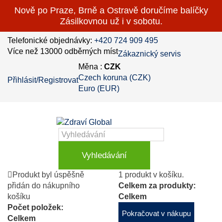
Nově po Praze, Brně a Ostravě doručíme balíčky
Zásilkovnou už i v sobotu.
Telefonické objednávky:
+420 724 909 495
Více než 13000 odběrných míst
Zákaznický servis
Měna :
CZK
Czech koruna (CZK)
Přihlásit/Registrovat
Euro (EUR)
Vyhledávání
Produkt byl úspěšně
1 produkt v košíku.
přidán do nákupního
Celkem za produkty:
košíku
Celkem
Počet položek:
Pokračovat v nákupu
Celkem