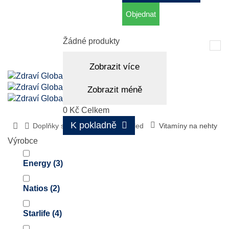
Objednat
Košík
(prázdný)
Žádné produkty
Tog
nav
Zobrazit více
Zobrazit méně
0 Kč
Celkem
K pokladně
Doplňky stravy
Zdravý vzhled
Vitamíny na nehty
Výrobce
Energy
(3)
Natios
(2)
Starlife
(4)