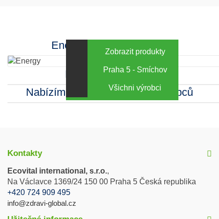
Energy za výhodné ceny
Zobrazit produkty
Praha 5 - Smíchov
Kamenná prodejna
Všichni výrobci
Nabízíme sortiment mnoha výrobců
Kontakty
Ecovital international, s.r.o.
,
Na Václavce 1369/24 150 00 Praha 5 Česká republika
+420 724 909 495
info@zdravi-global.cz