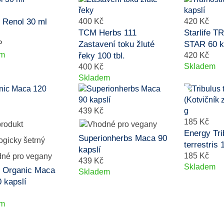
 Renol 30 ml
400 Kč
420 Kč
TCM Herbs 111
Starlife 
P
Zastavení toku žluté
STAR 60 k
em
řeky 100 tbl.
420 Kč
Skladem
400 Kč
Skladem
439 Kč
185 Kč
Energy Tri
Superionherbs Maca 90
terrestris 
kapslí
185 Kč
439 Kč
Skladem
 Organic Maca
Skladem
 kapslí
em