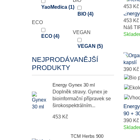
BIO
453 Kč
YaoMedica
(1)
Energy
BIO
(4)
453 Kč
ECO
Náš TI
VEGAN
Sklad
ECO
(4)
VEGAN
(5)
NEJPRODÁVANĚJŠÍ
PRODUKTY
390 Kč
Energy Gynex 30 ml
Doplněk stravy. Gynex je
bioinformační přípravek se
širokospektrálním...
Energy
90 + 30
453 Kč
390 Kč
Sklad
TCM Herbs 900