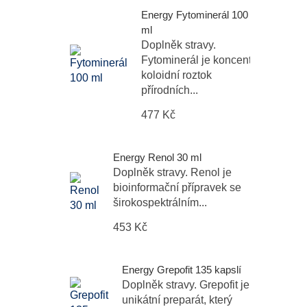
Energy Fytominerál 100
ml
Doplněk stravy.
Fytominerál je koncentrovaný
koloidní roztok
přírodních...
477 Kč
Energy Renol 30 ml
Doplněk stravy. Renol je
bioinformační přípravek se
širokospektrálním...
453 Kč
Energy Grepofit 135 kapslí
Doplněk stravy. Grepofit je
unikátní preparát, který