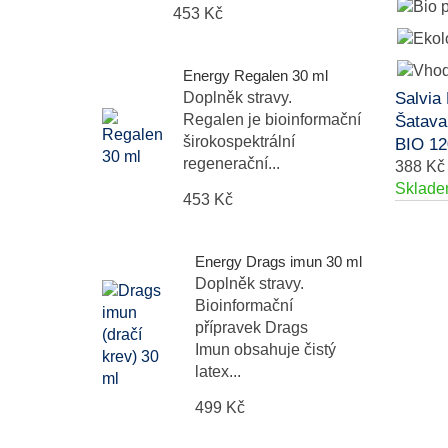
453 Kč
Energy Regalen 30 ml
Doplněk stravy.
Salvia
Regalen je bioinformační
Šatavar
širokospektrální
BIO 12
regenerační...
388 Kč
Sklad
453 Kč
Energy Drags imun 30 ml
Doplněk stravy.
Bioinformační
přípravek Drags
Imun obsahuje čistý
latex...
499 Kč