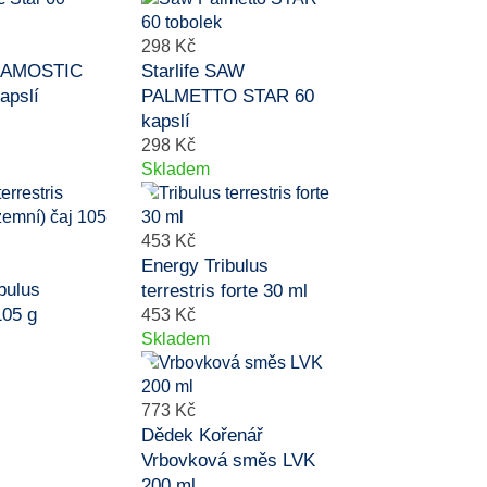
298 Kč
TRAMOSTIC
Starlife SAW
apslí
PALMETTO STAR 60
kapslí
298 Kč
Skladem
453 Kč
Energy Tribulus
bulus
terrestris forte 30 ml
105 g
453 Kč
Skladem
773 Kč
Dědek Kořenář
Vrbovková směs LVK
200 ml