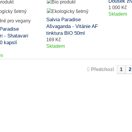
Doušek ži
1 000 Kč
Skladem
Salvia Paradise
Ašvaganda - Vitánie AF
 Paradise
tinktura BIO 50ml
i - Shatavari
169 Kč
0 kapslí
Skladem
em
Předchozí
1
2