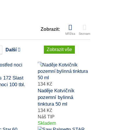
Zobrazit:
Mřížka
Seznam
Zobrazit vše
Další
 172 Slast
134 Kč
oci 100 tbl.
Naděje Kotvičník
pozemní bylinná
tinktura 50 ml
134 Kč
Náš TIP
Skladem