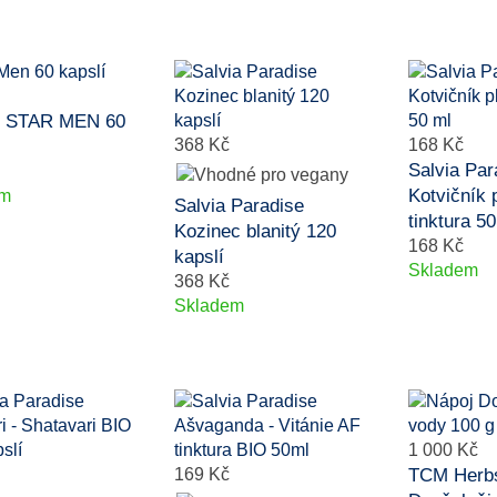
fe STAR MEN 60
368 Kč
168 Kč
Salvia Par
Kotvičník 
em
Salvia Paradise
tinktura 50
Kozinec blanitý 120
168 Kč
kapslí
Skladem
368 Kč
Skladem
1 000 Kč
169 Kč
TCM Herbs