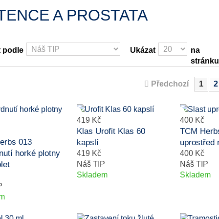
TENCE A PROSTATA
t podle
Ukázat
na
stránku
Předchozí
1
2
419 Kč
400 Kč
Klas Urofit Klas 60
TCM Herbs
erbs 013
kapslí
uprostřed n
nutí horké plotny
419 Kč
400 Kč
let
Náš TIP
Náš TIP
Skladem
Skladem
P
em