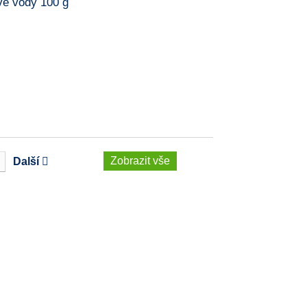
vé vody 100 g
Zobrazit vše
Další