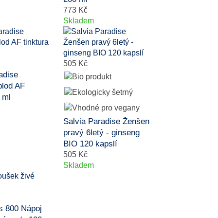
773 Kč
Skladem
505 Kč
adise
plod AF
 ml
Salvia Paradise Ženšen
pravý 6letý - ginseng
BIO 120 kapslí
505 Kč
Skladem
 800 Nápoj