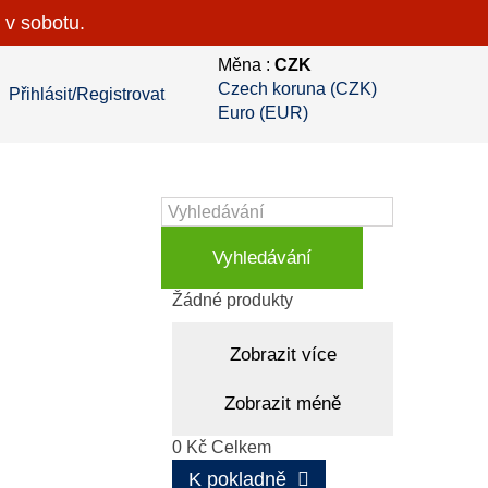
 v sobotu.
Měna :
CZK
Czech koruna (CZK)
Přihlásit/Registrovat
Euro (EUR)
Vyhledávání
Košík
(prázdný)
Žádné produkty
Zobrazit více
Zobrazit méně
0 Kč
Celkem
K pokladně