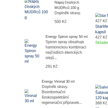
Nápoj čínských
MUDRců 100 g
Doplněk stravy.
427 Kč
500 Kč
Starli
kapslí
Energy Spiron spray 50 ml
427 Kč
Spiron spray obsahuje
Sklad
harmonickou kombinaci
nejčistších éterických
olejů...
291 Kč
Energy Vironal 30 ml
Doplněk stravy.
Bioinformační
širokospektrální
regenerační přípravek...
388 Kč