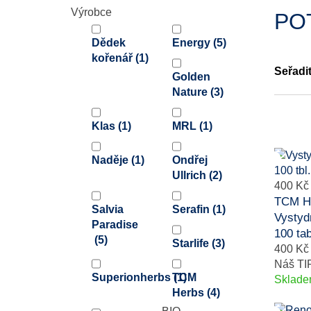
Výrobce
PO
Dědek
Energy
(5)
kořenář
(1)
Seřadi
Golden
Nature
(3)
Klas
(1)
MRL
(1)
Naděje
(1)
Ondřej
Ullrich
(2)
400 Kč
TCM H
Salvia
Serafin
(1)
Vystyd
Paradise
100 tab
(5)
Starlife
(3)
400 Kč
Náš TI
Superionherbs
TCM
(1)
Sklad
Herbs
(4)