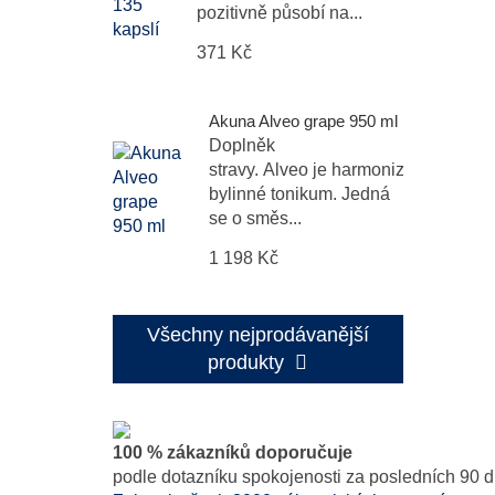
pozitivně působí na...
371 Kč
Akuna Alveo grape 950 ml
Doplněk
stravy. Alveo je harmonizační
bylinné tonikum. Jedná
se o směs...
1 198 Kč
Všechny nejprodávanější
produkty
100 % zákazníků doporučuje
podle dotazníku spokojenosti za posledních 90 d