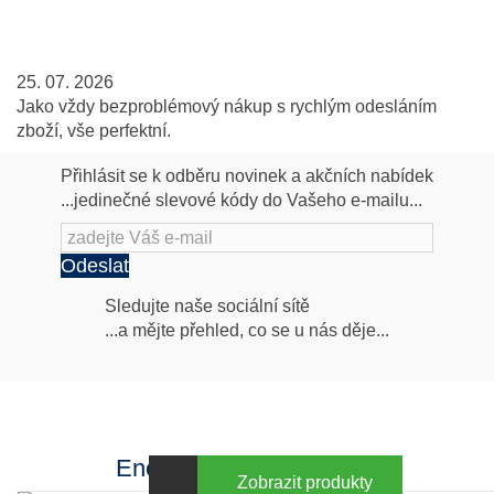
25. 07. 2026
Jako vždy bezproblémový nákup s rychlým odesláním
zboží, vše perfektní.
Přihlásit se k odběru novinek a akčních nabídek
...jedinečné slevové kódy do Vašeho e-mailu...
Odeslat
Následujte
Sledujte naše sociální sítě
...a mějte přehled, co se u nás děje...
nás
Facebook
INstagram
Energy za výhodné ceny
Zobrazit produkty