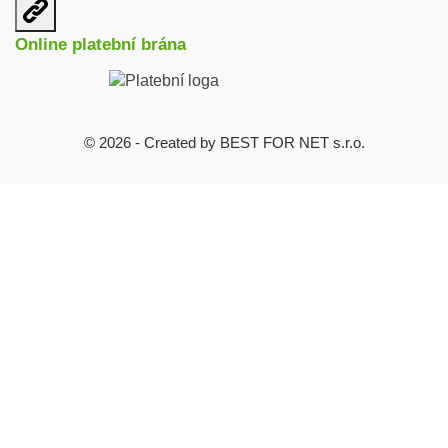
Otevřit
užitečné
Online platební brána
odkazy
© 2026 - Created by BEST FOR NET s.r.o.