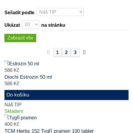
Seřadit podle
Ukázat
na stránku
Zobrazit vše
1
2
3
586 Kč
Diochi Estrozin 50 ml
586 Kč
Do košíku
Náš TIP
Skladem
400 Kč
TCM Herbs 152 Tygří pramen 100 tablet