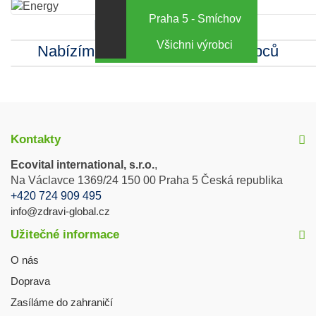
Praha 5 - Smíchov
Kamenná prodejna
Všichni výrobci
Nabízíme sortiment mnoha výrobců
Kontakty
Ecovital international, s.r.o.
,
Na Václavce 1369/24 150 00 Praha 5 Česká republika
+420 724 909 495
info@zdravi-global.cz
Užitečné informace
O nás
Doprava
Zasíláme do zahraničí