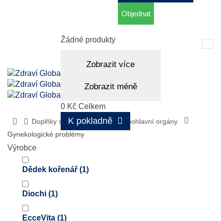
Objednat
Košík
(prázdný)
Žádné produkty
Tog
nav
Zobrazit více
Zobrazit méně
0 Kč
Celkem
K pokladně
Doplňky stravy
Močové a pohlavní orgány
Gynekologické problémy
Výrobce
Dědek kořenář
(1)
Diochi
(1)
EcceVita
(1)