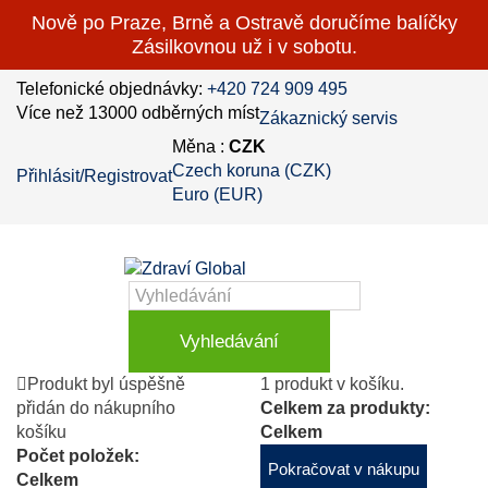
Nově po Praze, Brně a Ostravě doručíme balíčky
Zásilkovnou už i v sobotu.
Telefonické objednávky:
+420 724 909 495
Více než 13000 odběrných míst
Zákaznický servis
Měna :
CZK
Czech koruna (CZK)
Přihlásit/Registrovat
Euro (EUR)
Vyhledávání
Produkt byl úspěšně
1 produkt v košíku.
přidán do nákupního
Celkem za produkty:
košíku
Celkem
Počet položek:
Pokračovat v nákupu
Celkem