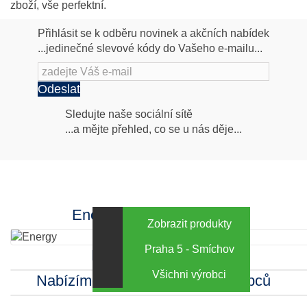
zboží, vše perfektní.
Přihlásit se k odběru novinek a akčních nabídek
...jedinečné slevové kódy do Vašeho e-mailu...
Odeslat
Následujte
Sledujte naše sociální sítě
...a mějte přehled, co se u nás děje...
nás
Facebook
INstagram
Energy za výhodné ceny
Zobrazit produkty
Praha 5 - Smíchov
Kamenná prodejna
Všichni výrobci
Nabízíme sortiment mnoha výrobců