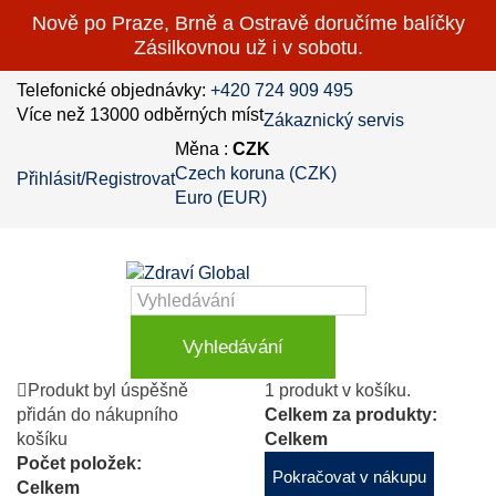
Nově po Praze, Brně a Ostravě doručíme balíčky
Zásilkovnou už i v sobotu.
Telefonické objednávky:
+420 724 909 495
Více než 13000 odběrných míst
Zákaznický servis
Měna :
CZK
Czech koruna (CZK)
Přihlásit/Registrovat
Euro (EUR)
Vyhledávání
Produkt byl úspěšně
1 produkt v košíku.
přidán do nákupního
Celkem za produkty:
košíku
Celkem
Počet položek:
Pokračovat v nákupu
Celkem