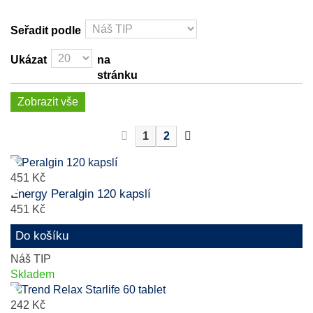
Seřadit podle
Ukázat
na
stránku
Zobrazit vše
1
2
451 Kč
Energy Peralgin 120 kapslí
451 Kč
Do košíku
Náš TIP
Skladem
242 Kč