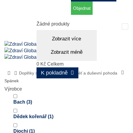
Objednat
Košík
(prázdný)
Žádné produkty
Tog
nav
Zobrazit více
Zobrazit méně
0 Kč
Celkem
K pokladně
Doplňky stravy
Hlava, paměť a duševní pohoda
Spánek
Výrobce
Bach
(3)
Dědek kořenář
(1)
Diochi
(1)