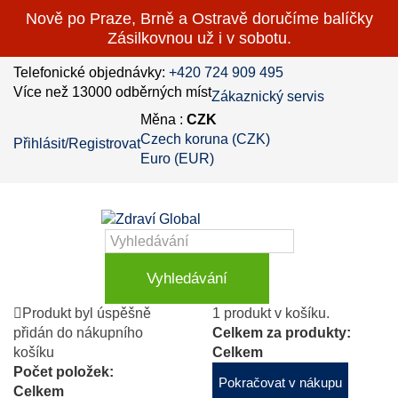
Nově po Praze, Brně a Ostravě doručíme balíčky
Zásilkovnou už i v sobotu.
Telefonické objednávky:
+420 724 909 495
Více než 13000 odběrných míst
Zákaznický servis
Měna :
CZK
Czech koruna (CZK)
Přihlásit/Registrovat
Euro (EUR)
Vyhledávání
Produkt byl úspěšně
1 produkt v košíku.
přidán do nákupního
Celkem za produkty:
košíku
Celkem
Počet položek:
Pokračovat v nákupu
Celkem