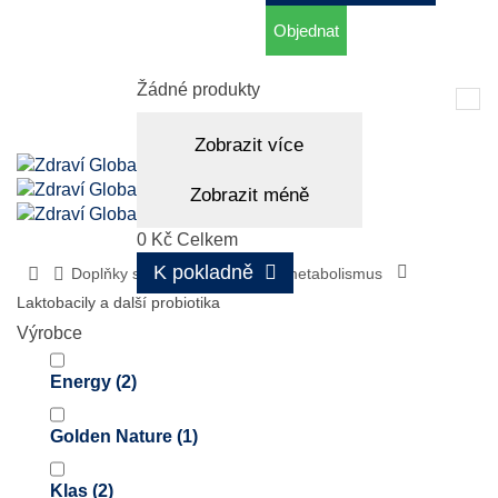
Objednat
Košík
(prázdný)
Žádné produkty
Tog
nav
Zobrazit více
Zobrazit méně
0 Kč
Celkem
K pokladně
Doplňky stravy
Trávení a metabolismus
Laktobacily a další probiotika
Výrobce
Energy
(2)
Golden Nature
(1)
Klas
(2)