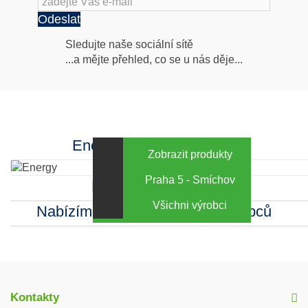
Odeslat
Následujte
Sledujte naše sociální sítě
...a mějte přehled, co se u nás děje...
nás
Facebook
INstagram
Energy za výhodné ceny
Zobrazit produkty
Praha 5 - Smíchov
Kamenná prodejna
Všichni výrobci
Nabízíme sortiment mnoha výrobců
Kontakty