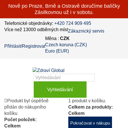
Nově po Praze, Brně a Ostravě doručíme balíčky
Zásilkovnou už i v sobotu.
Telefonické objednávky:
+420 724 909 495
Více než 13000 odběrných míst
Zákaznický servis
Měna :
CZK
Czech koruna (CZK)
Přihlásit/Registrovat
Euro (EUR)
Vyhledávání
Produkt byl úspěšně
1 produkt v košíku.
přidán do nákupního
Celkem za produkty:
košíku
Celkem
Počet položek:
Pokračovat v nákupu
Celkem