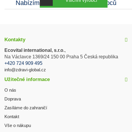
Všichni výrobci
Nabízíme sortiment mnoha výrobců
Kontakty
Ecovital international, s.r.o.
,
Na Václavce 1369/24 150 00 Praha 5 Česká republika
+420 724 909 495
info@zdravi-global.cz
Užitečné informace
O nás
Doprava
Zasíláme do zahraničí
Kontakt
Vše o nákupu