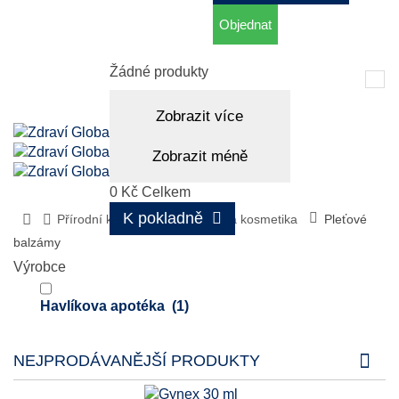
Objednat
Košík
(prázdný)
Žádné produkty
Tog
nav
Zobrazit více
Zobrazit méně
0 Kč
Celkem
K pokladně
Přírodní kosmetika
Pleťová kosmetika
Pleťové
balzámy
Výrobce
Havlíkova apotéka
(1)
NEJPRODÁVANĚJŠÍ PRODUKTY