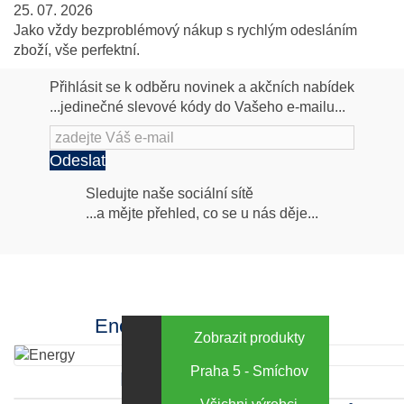
25. 07. 2026
Jako vždy bezproblémový nákup s rychlým odesláním
zboží, vše perfektní.
Přihlásit se k odběru novinek a akčních nabídek
...jedinečné slevové kódy do Vašeho e-mailu...
Odeslat
Následujte
Sledujte naše sociální sítě
...a mějte přehled, co se u nás děje...
nás
Facebook
INstagram
Energy za výhodné ceny
Zobrazit produkty
Praha 5 - Smíchov
Kamenná prodejna