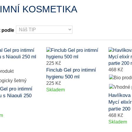
TIMNÍ KOSMETIKA
t podle
225 Kč
Finclub Gel pro intimní
468 Kč
hygienu 500 ml
225 Kč
 Gel pro intimní
Skladem
Havlíkova
 s Niaouli 250
Mycí elixír
partie 200
em
468 Kč
Skladem