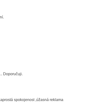
ní.
. Doporučuji.
naprostá spokojenost ,úžasná reklama