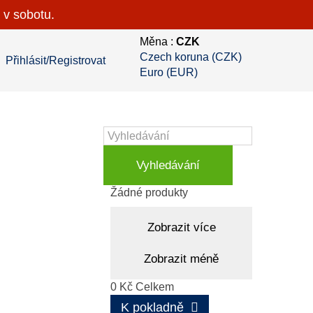
 v sobotu.
Měna :
CZK
Czech koruna (CZK)
Přihlásit/Registrovat
Euro (EUR)
Vyhledávání
Košík
(prázdný)
Žádné produkty
Zobrazit více
Zobrazit méně
0 Kč
Celkem
K pokladně