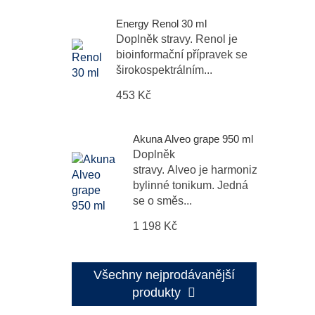
Energy Renol 30 ml
Doplněk stravy. Renol je
bioinformační přípravek se
širokospektrálním...
453 Kč
Akuna Alveo grape 950 ml
Doplněk
stravy. Alveo je harmonizační
bylinné tonikum. Jedná
se o směs...
1 198 Kč
Všechny nejprodávanější
produkty