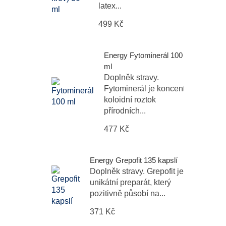
latex...
499 Kč
Energy Fytominerál 100
ml
Doplněk stravy.
Fytominerál je koncentrovaný
koloidní roztok
přírodních...
477 Kč
Energy Grepofit 135 kapslí
Doplněk stravy. Grepofit je
unikátní preparát, který
pozitivně působí na...
371 Kč