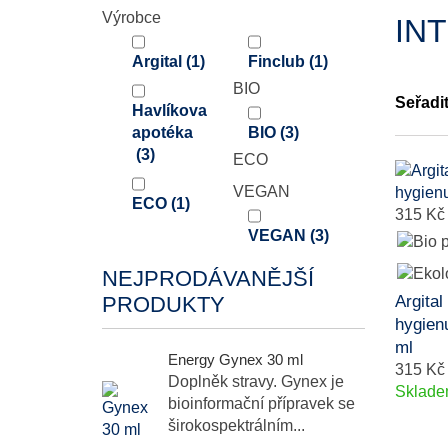
Výrobce
IN
Argital
(1)
Finclub
(1)
BIO
Seřadi
Havlíkova
apotéka
BIO
(3)
(3)
ECO
VEGAN
ECO
(1)
315 Kč
VEGAN
(3)
NEJPRODÁVANĚJŠÍ
PRODUKTY
Argital
hygienu
ml
Energy Gynex 30 ml
315 Kč
Doplněk stravy. Gynex je
Sklad
bioinformační přípravek se
širokospektrálním...