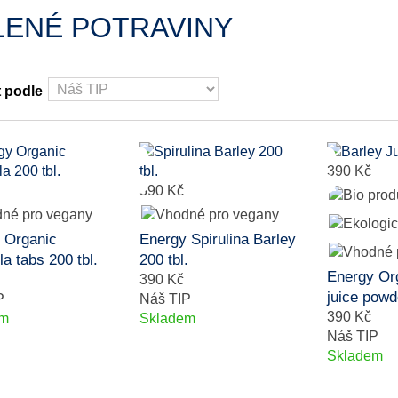
LENÉ POTRAVINY
t podle
390 Kč
390 Kč
 Organic
Energy Spirulina Barley
la tabs 200 tbl.
200 tbl.
Energy Or
390 Kč
juice powd
P
Náš TIP
390 Kč
em
Skladem
Náš TIP
Skladem