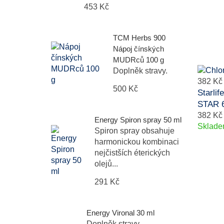
453 Kč
TCM Herbs 900
Nápoj čínských
MUDRců 100 g
Doplněk stravy.
382 Kč
500 Kč
Starli
STAR 6
382 Kč
Energy Spiron spray 50 ml
Sklad
Spiron spray obsahuje
harmonickou kombinaci
nejčistších éterických
olejů...
291 Kč
Energy Vironal 30 ml
Doplněk stravy.