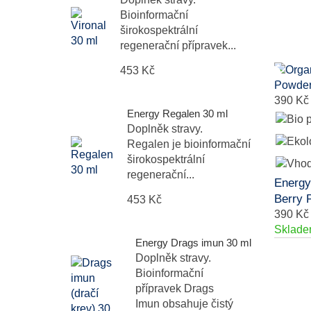
Bioinformační
širokospektrální
regenerační přípravek...
453 Kč
390 Kč
Energy Regalen 30 ml
Doplněk stravy.
Regalen je bioinformační
širokospektrální
regenerační...
Energy
Berry 
453 Kč
390 Kč
Sklad
Energy Drags imun 30 ml
Doplněk stravy.
Bioinformační
přípravek Drags
Imun obsahuje čistý