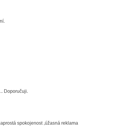
ní.
. Doporučuji.
naprostá spokojenost ,úžasná reklama