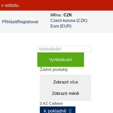
 v sobotu.
Měna :
CZK
Czech koruna (CZK)
Přihlásit/Registrovat
Euro (EUR)
Vyhledávání
Košík
(prázdný)
Žádné produkty
Zobrazit více
Zobrazit méně
0 Kč
Celkem
K pokladně