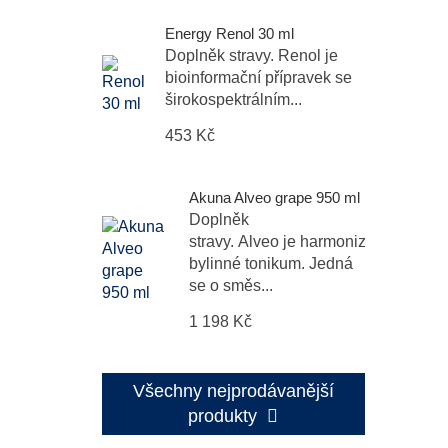
Energy Renol 30 ml
Doplněk stravy. Renol je
bioinformační přípravek se
širokospektrálním...
453 Kč
Akuna Alveo grape 950 ml
Doplněk
stravy. Alveo je harmonizační
bylinné tonikum. Jedná
se o směs...
1 198 Kč
Všechny nejprodávanější
produkty