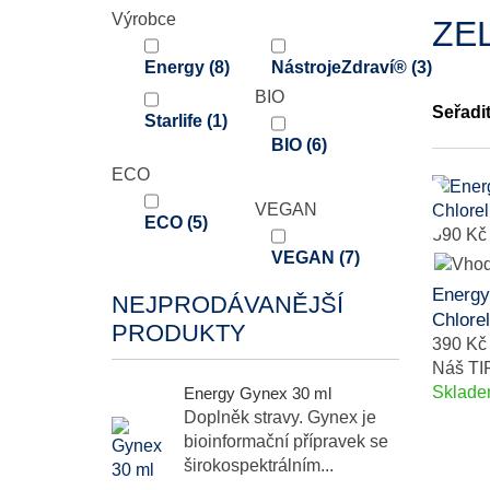
Výrobce
ZE
Energy
(8)
NástrojeZdraví®
(3)
BIO
Seřadi
Starlife
(1)
BIO
(6)
ECO
VEGAN
ECO
(5)
390 Kč
VEGAN
(7)
Energy
NEJPRODÁVANĚJŠÍ
Chlorel
PRODUKTY
390 Kč
Náš TI
Sklad
Energy Gynex 30 ml
Doplněk stravy. Gynex je
bioinformační přípravek se
širokospektrálním...