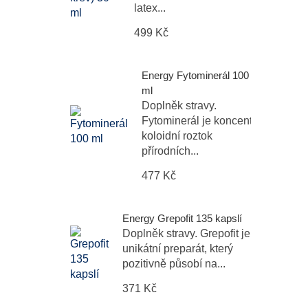
latex...
499 Kč
Energy Fytominerál 100
ml
Doplněk stravy.
Fytominerál je koncentrovaný
koloidní roztok
přírodních...
477 Kč
Energy Grepofit 135 kapslí
Doplněk stravy. Grepofit je
unikátní preparát, který
pozitivně působí na...
371 Kč