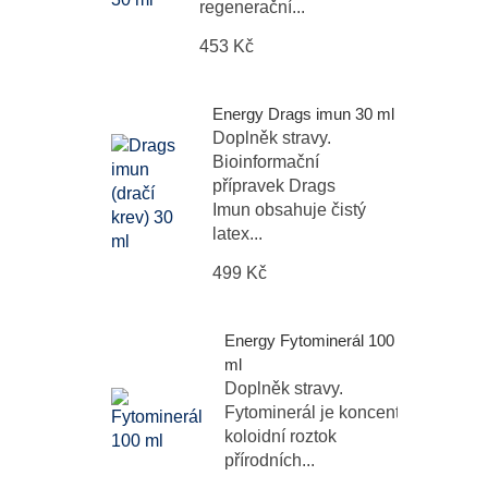
regenerační...
453 Kč
Energy Drags imun 30 ml
Doplněk stravy.
Bioinformační
přípravek Drags
Imun obsahuje čistý
latex...
499 Kč
Energy Fytominerál 100
ml
Doplněk stravy.
Fytominerál je koncentrovaný
koloidní roztok
přírodních...