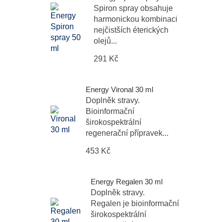
Spiron spray obsahuje
harmonickou kombinaci
nejčistších éterických
olejů...
291 Kč
Energy Vironal 30 ml
Doplněk stravy.
Bioinformační
širokospektrální
regenerační přípravek...
453 Kč
Energy Regalen 30 ml
Doplněk stravy.
Regalen je bioinformační
širokospektrální