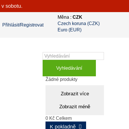
 v sobotu.
Měna :
CZK
Czech koruna (CZK)
Přihlásit/Registrovat
Euro (EUR)
Vyhledávání
Košík
(prázdný)
Žádné produkty
Zobrazit více
Zobrazit méně
0 Kč
Celkem
K pokladně