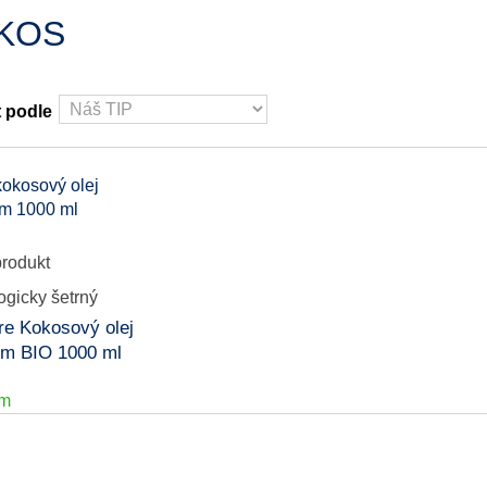
KOS
t podle
ure Kokosový olej
m BIO 1000 ml
em