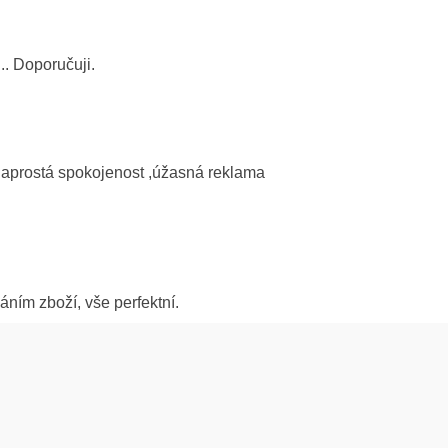
. Doporučuji.
naprostá spokojenost ,úžasná reklama
ním zboží, vše perfektní.