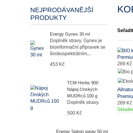
KO
NEJPRODÁVANĚJŠÍ
PRODUKTY
Seřadi
Energy Gynex 30 ml
Doplněk stravy. Gynex je
bioinformační přípravek se
širokospektrálním...
289 Kč
453 Kč
TCM Herbs 900
Nápoj čínských
Allnat
MUDRců 100 g
Premiu
Doplněk stravy.
289 Kč
Sklad
500 Kč
Energy Spiron spray 50 ml