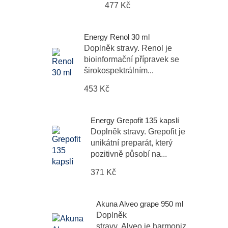
477 Kč
Energy Renol 30 ml
Doplněk stravy. Renol je
bioinformační přípravek se
širokospektrálním...
453 Kč
Energy Grepofit 135 kapslí
Doplněk stravy. Grepofit je
unikátní preparát, který
pozitivně působí na...
371 Kč
Akuna Alveo grape 950 ml
Doplněk
stravy. Alveo je harmonizační