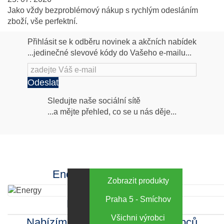
Jako vždy bezproblémový nákup s rychlým odesláním
zboží, vše perfektní.
Přihlásit se k odběru novinek a akčních nabídek
...jedinečné slevové kódy do Vašeho e-mailu...
Odeslat
Následujte
Sledujte naše sociální sítě
...a mějte přehled, co se u nás děje...
nás
Facebook
INstagram
Energy za výhodné ceny
Zobrazit produkty
Praha 5 - Smíchov
Kamenná prodejna
Všichni výrobci
Nabízíme sortiment mnoha výrobců