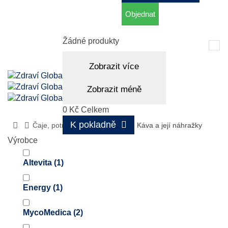
Objednat
Košík
(prázdný)
Žádné produkty
Tog
nav
Zobrazit více
Zobrazit méně
0 Kč
Celkem
K pokladně
Čaje, potraviny
Nápoje
Káva a její náhražky
Výrobce
Altevita
(1)
Energy
(1)
MycoMedica
(2)