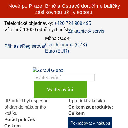
Nově po Praze, Brně a Ostravě doručíme balíčky
Zásilkovnou už i v sobotu.
Telefonické objednávky:
+420 724 909 495
Více než 13000 odběrných míst
Zákaznický servis
Měna :
CZK
Czech koruna (CZK)
Přihlásit/Registrovat
Euro (EUR)
Vyhledávání
Produkt byl úspěšně
1 produkt v košíku.
přidán do nákupního
Celkem za produkty:
košíku
Celkem
Počet položek:
Pokračovat v nákupu
Celkem