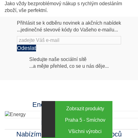
Jako vždy bezproblémový nákup s rychlým odesláním
zboží, vše perfektní.
Přihlásit se k odběru novinek a akčních nabídek
...jedinečné slevové kódy do Vašeho e-mailu...
Odeslat
Následujte
Sledujte naše sociální sítě
...a mějte přehled, co se u nás děje...
nás
Facebook
INstagram
Energy za výhodné ceny
Zobrazit produkty
Praha 5 - Smíchov
Kamenná prodejna
Všichni výrobci
Nabízíme sortiment mnoha výrobců