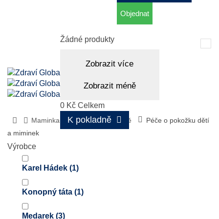
Objednat
Košík
(prázdný)
Žádné produkty
Tog
nav
Zobrazit více
Zobrazit méně
0 Kč
Celkem
K pokladně
Maminka a dítě
Péče o dítě
Péče o pokožku dětí
a miminek
Výrobce
Karel Hádek
(1)
Konopný táta
(1)
Medarek
(3)