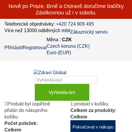
Nově po Praze, Brně a Ostravě doručíme balíčky
Zásilkovnou už i v sobotu.
Telefonické objednávky:
+420 724 909 495
Více než 13000 odběrných míst
Zákaznický servis
Měna :
CZK
Czech koruna (CZK)
Přihlásit/Registrovat
Euro (EUR)
Vyhledávání
Produkt byl úspěšně
1 produkt v košíku.
přidán do nákupního
Celkem za produkty:
košíku
Celkem
Počet položek:
Pokračovat v nákupu
Celkem