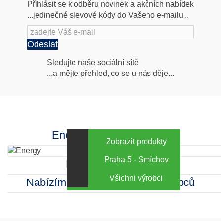
Přihlásit se k odběru novinek a akčních nabídek
...jedinečné slevové kódy do Vašeho e-mailu...
Odeslat
Následujte
Sledujte naše sociální sítě
...a mějte přehled, co se u nás děje...
nás
Facebook
INstagram
Energy za výhodné ceny
Zobrazit produkty
Praha 5 - Smíchov
Kamenná prodejna
Všichni výrobci
Nabízíme sortiment mnoha výrobců