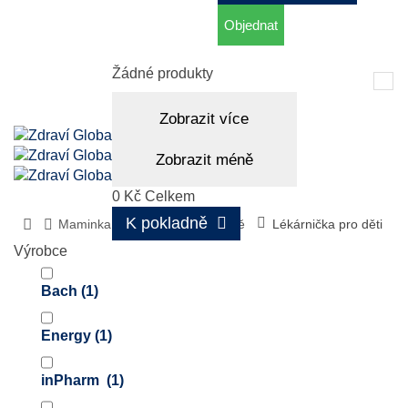
Objednat
Košík
(prázdný)
Žádné produkty
Tog
nav
Zobrazit více
Zobrazit méně
0 Kč
Celkem
K pokladně
Maminka a dítě
Péče o dítě
Lékárnička pro děti
Výrobce
Bach
(1)
Energy
(1)
inPharm
(1)