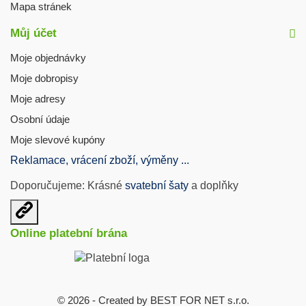
Mapa stránek
Můj účet
Moje objednávky
Moje dobropisy
Moje adresy
Osobní údaje
Moje slevové kupóny
Reklamace, vrácení zboží, výměny ...
Doporučujeme: Krásné
svatební šaty
a doplňky
Otevřit
užitečné
Online platební brána
odkazy
© 2026 - Created by BEST FOR NET s.r.o.