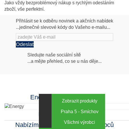
Jako vždy bezproblémový nákup s rychlým odesláním
zboží, vše perfektní.
Přihlásit se k odběru novinek a akčních nabídek
...jedinečné slevové kódy do Vašeho e-mailu...
Odeslat
Následujte
Sledujte naše sociální sítě
...a mějte přehled, co se u nás děje...
nás
Facebook
INstagram
Energy za výhodné ceny
Zobrazit produkty
Praha 5 - Smíchov
Kamenná prodejna
Všichni výrobci
Nabízíme sortiment mnoha výrobců