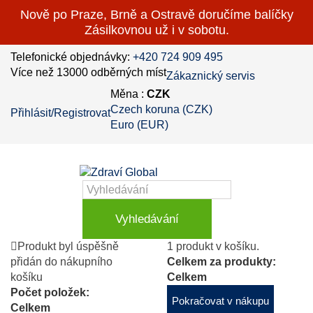
Nově po Praze, Brně a Ostravě doručíme balíčky
Zásilkovnou už i v sobotu.
Telefonické objednávky:
+420 724 909 495
Více než 13000 odběrných míst
Zákaznický servis
Měna :
CZK
Czech koruna (CZK)
Přihlásit/Registrovat
Euro (EUR)
Vyhledávání
Produkt byl úspěšně
1 produkt v košíku.
přidán do nákupního
Celkem za produkty:
košíku
Celkem
Počet položek:
Pokračovat v nákupu
Celkem