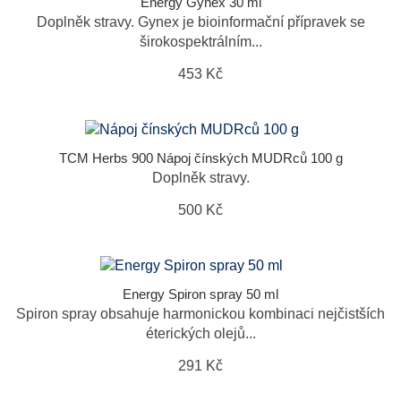
Energy Gynex 30 ml
Doplněk stravy. Gynex je bioinformační přípravek se
širokospektrálním...
453 Kč
TCM Herbs 900 Nápoj čínských MUDRců 100 g
Doplněk stravy.
500 Kč
Energy Spiron spray 50 ml
Spiron spray obsahuje harmonickou kombinaci nejčistších
éterických olejů...
291 Kč