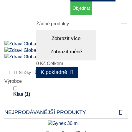
Objednat
Košík
(prázdný)
Žádné produkty
Tog
nav
Zobrazit více
Zobrazit méně
0 Kč
Celkem
K pokladně
Složky
Červená řepa
Výrobce
Klas
(1)
NEJPRODÁVANĚJŠÍ PRODUKTY