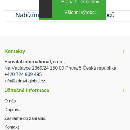
Praha 5 - Smíchov
Kamenná prodejna
Všichni výrobci
Nabízíme sortiment mnoha výrobců
Kontakty
Ecovital international, s.r.o.
,
Na Václavce 1369/24 150 00 Praha 5 Česká republika
+420 724 909 495
info@zdravi-global.cz
Užitečné informace
O nás
Doprava
Zasíláme do zahraničí
Kontakt