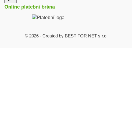
užitečné
Online platební brána
odkazy
© 2026 - Created by BEST FOR NET s.r.o.