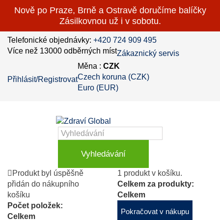
Nově po Praze, Brně a Ostravě doručíme balíčky
Zásilkovnou už i v sobotu.
Telefonické objednávky:
+420 724 909 495
Více než 13000 odběrných míst
Zákaznický servis
Měna :
CZK
Czech koruna (CZK)
Přihlásit/Registrovat
Euro (EUR)
Vyhledávání
Produkt byl úspěšně
1 produkt v košíku.
přidán do nákupního
Celkem za produkty:
košíku
Celkem
Počet položek:
Pokračovat v nákupu
Celkem