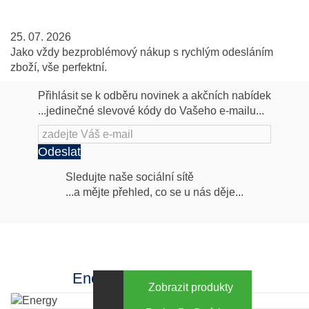
25. 07. 2026
Jako vždy bezproblémový nákup s rychlým odesláním
zboží, vše perfektní.
Přihlásit se k odběru novinek a akčních nabídek
...jedinečné slevové kódy do Vašeho e-mailu...
Odeslat
Následujte
Sledujte naše sociální sítě
...a mějte přehled, co se u nás děje...
nás
Facebook
INstagram
Energy za výhodné ceny
Zobrazit produkty