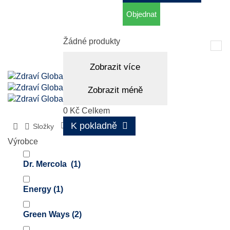
Objednat
Košík
(prázdný)
Žádné produkty
Tog
nav
Zobrazit více
Zobrazit méně
0 Kč
Celkem
K pokladně
Složky
Chlorella
Výrobce
Dr. Mercola
(1)
Energy
(1)
Green Ways
(2)