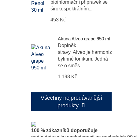
bioinformační přípravek se
širokospektrálním...
453 Kč
Akuna Alveo grape 950 ml
Doplněk
stravy. Alveo je harmonizační
bylinné tonikum. Jedná
se o směs...
1 198 Kč
Všechny nejprodávanější
produkty
100 % zákazníků doporučuje