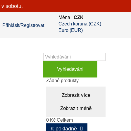
 v sobotu.
Měna :
CZK
Czech koruna (CZK)
Přihlásit/Registrovat
Euro (EUR)
Vyhledávání
Košík
(prázdný)
Žádné produkty
Zobrazit více
Zobrazit méně
0 Kč
Celkem
K pokladně