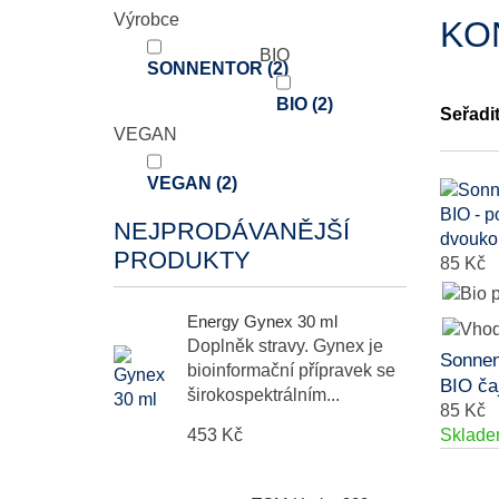
Výrobce
KO
BIO
SONNENTOR
(2)
BIO
(2)
Seřadi
VEGAN
VEGAN
(2)
NEJPRODÁVANĚJŠÍ
PRODUKTY
85 Kč
Energy Gynex 30 ml
Doplněk stravy. Gynex je
Sonnen
bioinformační přípravek se
BIO ča
širokospektrálním...
85 Kč
453 Kč
Sklad