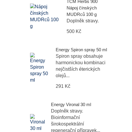
TCM Herbs 900
Nápoj čínských
MUDRců 100 g
Doplněk stravy.
500 Kč
Energy Spiron spray 50 ml
Spiron spray obsahuje
harmonickou kombinaci
nejčistších éterických
olejů...
291 Kč
Energy Vironal 30 ml
Doplněk stravy.
Bioinformační
širokospektrální
regenerační přípravek...