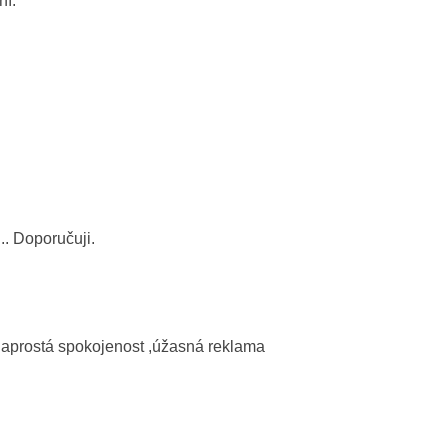
ní.
. Doporučuji.
naprostá spokojenost ,úžasná reklama