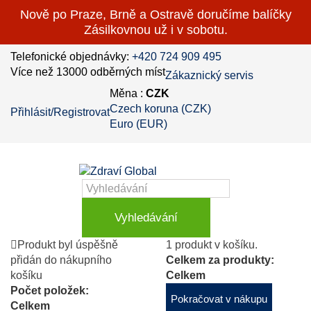
Nově po Praze, Brně a Ostravě doručíme balíčky
Zásilkovnou už i v sobotu.
Telefonické objednávky:
+420 724 909 495
Více než 13000 odběrných míst
Zákaznický servis
Měna :
CZK
Czech koruna (CZK)
Přihlásit/Registrovat
Euro (EUR)
Vyhledávání
Produkt byl úspěšně
1 produkt v košíku.
přidán do nákupního
Celkem za produkty:
košíku
Celkem
Počet položek:
Pokračovat v nákupu
Celkem