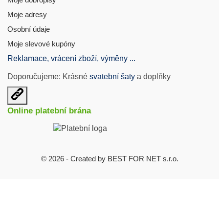
Moje adresy
Osobní údaje
Moje slevové kupóny
Reklamace, vrácení zboží, výměny ...
Doporučujeme: Krásné
svatební šaty
a doplňky
Otevřit
užitečné
Online platební brána
odkazy
© 2026 - Created by BEST FOR NET s.r.o.