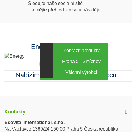
Následujte
Sledujte naše sociální sítě
...a mějte přehled, co se u nás děje...
nás
Facebook
INstagram
Energy za výhodné ceny
Zobrazit produkty
Praha 5 - Smíchov
Kamenná prodejna
Všichni výrobci
Nabízíme sortiment mnoha výrobců
Kontakty
Ecovital international, s.r.o.
,
Na Václavce 1369/24 150 00 Praha 5 Česká republika