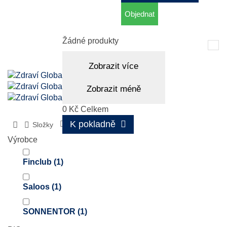
Objednat
Košík
(prázdný)
Žádné produkty
Tog
nav
Zobrazit více
Zobrazit méně
0 Kč
Celkem
K pokladně
Složky
Šalvěj
Výrobce
Finclub
(1)
Saloos
(1)
SONNENTOR
(1)