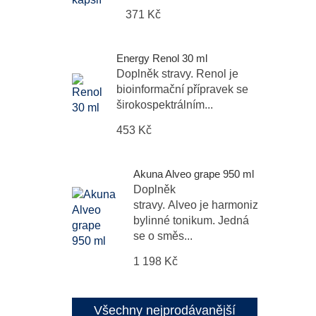
371 Kč
Energy Renol 30 ml
Doplněk stravy. Renol je
bioinformační přípravek se
širokospektrálním...
453 Kč
Akuna Alveo grape 950 ml
Doplněk
stravy. Alveo je harmonizační
bylinné tonikum. Jedná
se o směs...
1 198 Kč
Všechny nejprodávanější