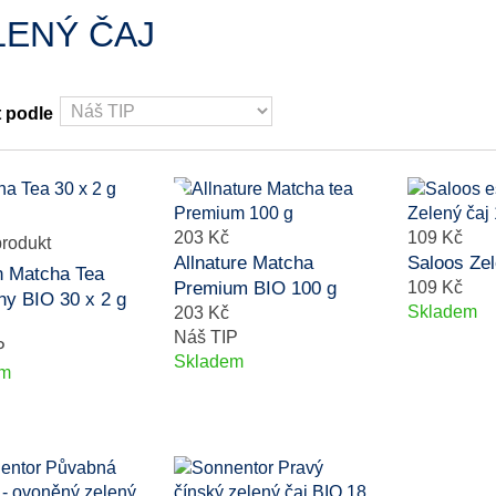
LENÝ ČAJ
t podle
203 Kč
109 Kč
Allnature Matcha
Saloos Zel
 Matcha Tea
Premium BIO 100 g
109 Kč
y BIO 30 x 2 g
Skladem
203 Kč
Náš TIP
P
Skladem
em