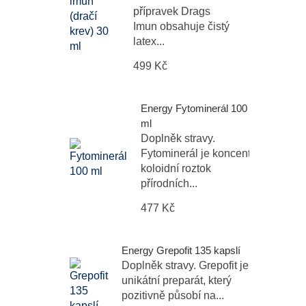
přípravek Drags
Imun obsahuje čistý
latex...
499 Kč
Energy Fytominerál 100
ml
Doplněk stravy.
Fytominerál je koncentrovaný
koloidní roztok
přírodních...
477 Kč
Energy Grepofit 135 kapslí
Doplněk stravy. Grepofit je
unikátní preparát, který
pozitivně působí na...