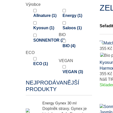
Výrobce
ZE
Allnature
(1)
Energy
(1)
Seřadi
Kyosun
(1)
Saloos
(1)
BIO
SONNENTOR
(2)
BIO
(4)
355 Kč
ECO
VEGAN
Kyosun
ECO
(1)
Harmon
VEGAN
(3)
355 Kč
Náš TI
NEJPRODÁVANĚJŠÍ
Sklad
PRODUKTY
Energy Gynex 30 ml
Doplněk stravy. Gynex je