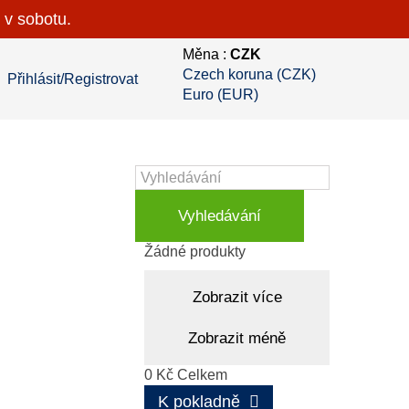
 v sobotu.
Měna :
CZK
Czech koruna (CZK)
Přihlásit/Registrovat
Euro (EUR)
Vyhledávání
Košík
(prázdný)
Žádné produkty
Zobrazit více
Zobrazit méně
0 Kč
Celkem
K pokladně