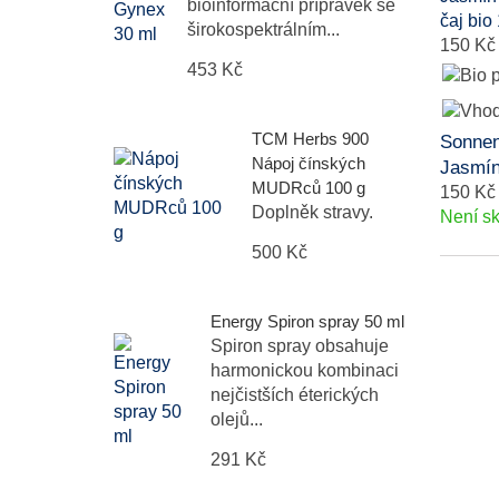
bioinformační přípravek se
širokospektrálním...
150 Kč
453 Kč
TCM Herbs 900
Sonnen
Nápoj čínských
Jasmín
MUDRců 100 g
150 Kč
Doplněk stravy.
Není s
500 Kč
Energy Spiron spray 50 ml
Spiron spray obsahuje
harmonickou kombinaci
nejčistších éterických
olejů...
291 Kč