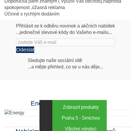
Doporučila jsem známým ( Využili Váš obchod),naprostá
spokojenost ,úžasná reklama
Účinné s rychlým dodáním
Přihlásit se k odběru novinek a akčních nabídek
...jedinečné slevové kódy do Vašeho e-mailu...
Odeslat
Následujte
Sledujte naše sociální sítě
...a mějte přehled, co se u nás děje...
nás
Facebook
INstagram
Energy za výhodné ceny
Zobrazit produkty
Praha 5 - Smíchov
Kamenná prodejna
Všichni výrobci