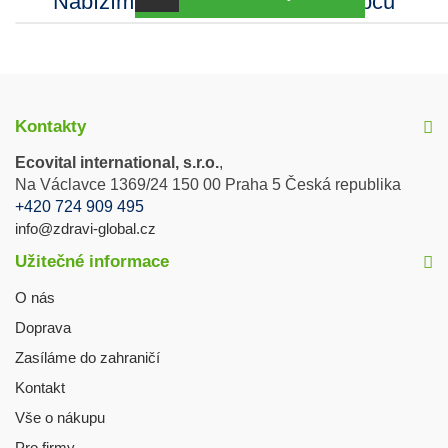
Nabízíme sortiment mnoha výrobců
Kontakty
Ecovital international, s.r.o.
,
Na Václavce 1369/24 150 00 Praha 5 Česká republika
+420 724 909 495
info@zdravi-global.cz
Užitečné informace
O nás
Doprava
Zasíláme do zahraničí
Kontakt
Vše o nákupu
Pro firmy