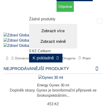
Objednat
Košík
(prázdný)
Žádné produkty
Tog
nav
Zobrazit více
Zobrazit méně
0 Kč
Celkem
K pokladně
Domácnost, aromaterapie
Drogerie
Praní
NEJPRODÁVANĚJŠÍ PRODUKTY
Energy Gynex 30 ml
Doplněk stravy. Gynex je bioinformační přípravek se
širokospektrálním...
453 Kč