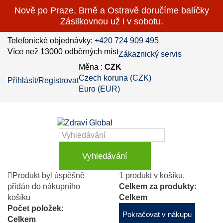
Nově po Praze, Brně a Ostravě doručíme balíčky
Zásilkovnou už i v sobotu.
Telefonické objednávky:
+420 724 909 495
Více než 13000 odběrných míst
Zákaznický servis
Měna :
CZK
Czech koruna (CZK)
Přihlásit/Registrovat
Euro (EUR)
Vyhledávání
Produkt byl úspěšně
1 produkt v košíku.
přidán do nákupního
Celkem za produkty:
košíku
Celkem
Počet položek:
Pokračovat v nákupu
Celkem