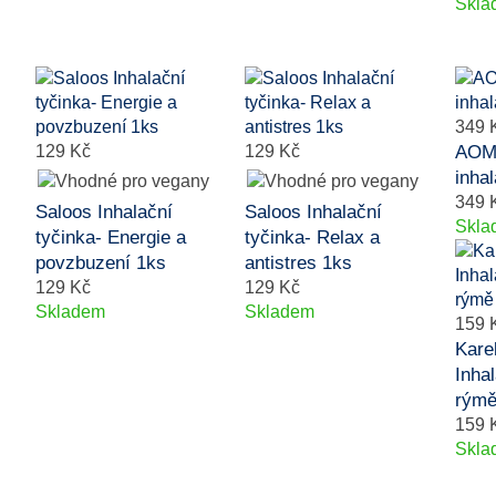
Skla
349 
129 Kč
129 Kč
AOMU
inha
349 
Saloos Inhalační
Saloos Inhalační
Skla
tyčinka- Energie a
tyčinka- Relax a
povzbuzení 1ks
antistres 1ks
129 Kč
129 Kč
Skladem
Skladem
159 
Kare
Inhal
rýmě
159 
Skla