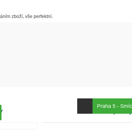
ním zboží, vše perfektní.
Praha 5 - Smí
y
Kamenná prodej