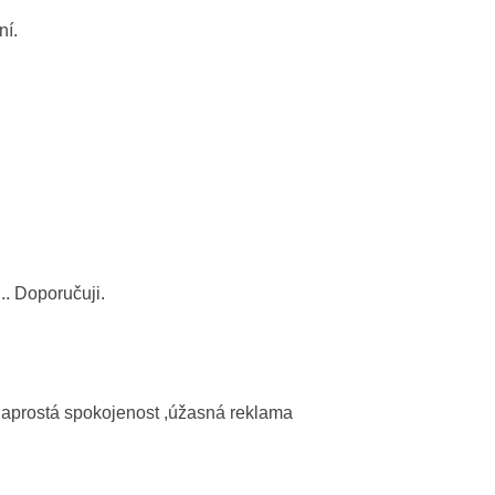
ní.
. Doporučuji.
naprostá spokojenost ,úžasná reklama