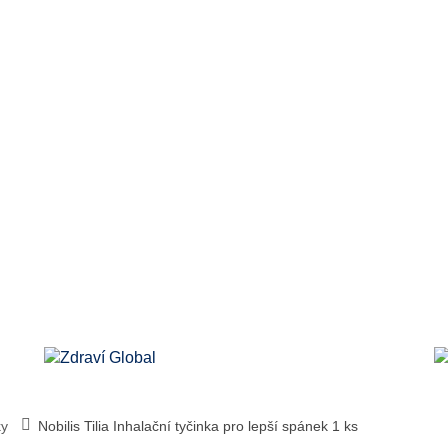
ky
Nobilis Tilia Inhalační tyčinka pro lepší spánek 1 ks