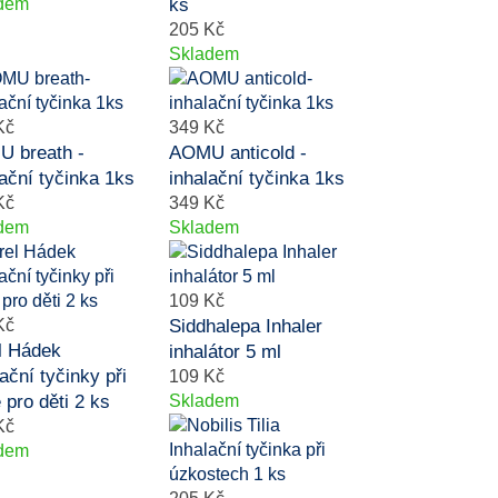
dem
ks
205 Kč
Skladem
Kč
349 Kč
 breath -
AOMU anticold -
lační tyčinka 1ks
inhalační tyčinka 1ks
Kč
349 Kč
dem
Skladem
109 Kč
Kč
Siddhalepa Inhaler
l Hádek
inhalátor 5 ml
ační tyčinky při
109 Kč
 pro děti 2 ks
Skladem
Kč
dem