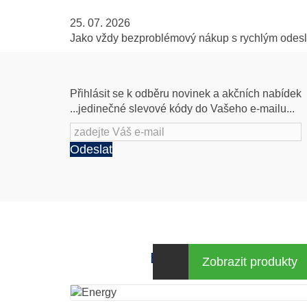
25. 07. 2026
Jako vždy bezproblémový nákup s rychlým odeslá
Přihlásit se k odběru novinek a akčních nabídek
...jedinečné slevové kódy do Vašeho e-mailu...
Odeslat
Energy za výhodné cen
Zobrazit produkty