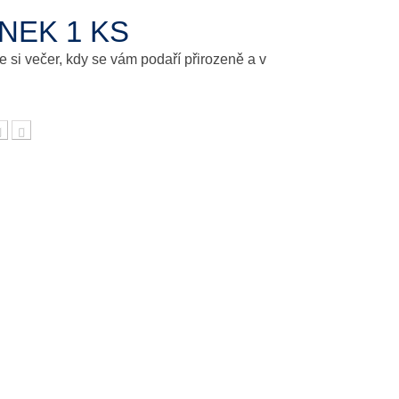
ÁNEK 1 KS
 si večer, kdy se vám podaří přirozeně a v