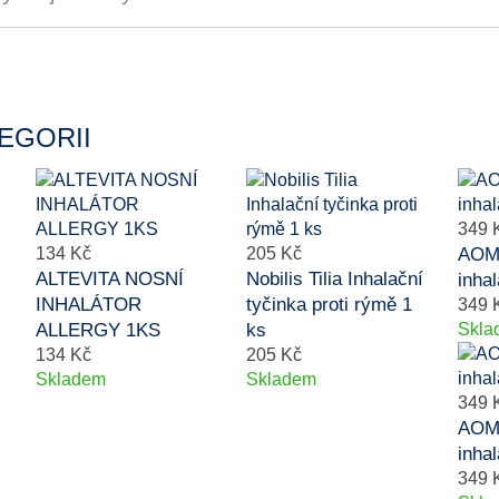
EGORII
349 
134 Kč
205 Kč
AOMU
ALTEVITA NOSNÍ
Nobilis Tilia Inhalační
inha
INHALÁTOR
tyčinka proti rýmě 1
349 
ALLERGY 1KS
ks
Skla
134 Kč
205 Kč
Skladem
Skladem
349 
AOMU
inha
349 