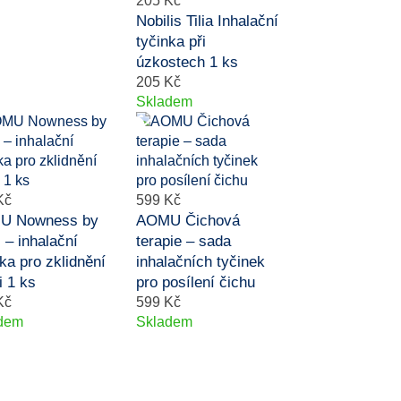
205 Kč
Nobilis Tilia Inhalační
tyčinka při
úzkostech 1 ks
205 Kč
Skladem
Kč
599 Kč
U Nowness by
AOMU Čichová
 – inhalační
terapie – sada
ka pro zklidnění
inhalačních tyčinek
i 1 ks
pro posílení čichu
Kč
599 Kč
dem
Skladem