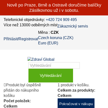
Nově po Praze, Brně a Ostravě doručíme balíčky
Zásilkovnou už i v sobotu.
Telefonické objednávky:
+420 724 909 495
Více než 13000 odběrných míst
Zákaznický servis
Měna :
CZK
Czech koruna (CZK)
Přihlásit/Registrovat
Euro (EUR)
Vyhledávání
Produkt byl úspěšně
1 produkt v košíku.
přidán do nákupního
Celkem za produkty:
košíku
Celkem
Počet položek:
Pokračovat v nákupu
Celkem