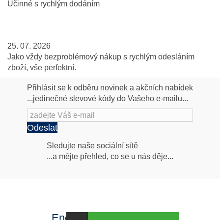
Účinné s rychlým dodáním
25. 07. 2026
Jako vždy bezproblémový nákup s rychlým odesláním
zboží, vše perfektní.
Přihlásit se k odběru novinek a akčních nabídek
...jedinečné slevové kódy do Vašeho e-mailu...
Odeslat
Následujte
Sledujte naše sociální sítě
...a mějte přehled, co se u nás děje...
nás
Facebook
INstagram
Energy za výhodné ceny