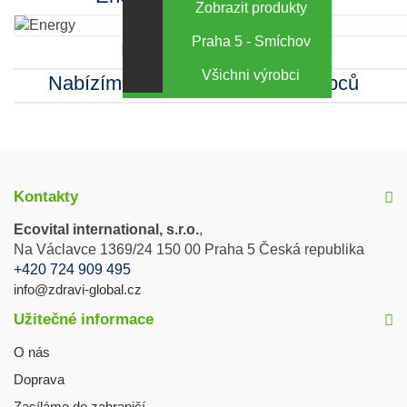
Zobrazit produkty
Praha 5 - Smíchov
Kamenná prodejna
Všichni výrobci
Nabízíme sortiment mnoha výrobců
Kontakty
Ecovital international, s.r.o.
,
Na Václavce 1369/24 150 00 Praha 5 Česká republika
+420 724 909 495
info@zdravi-global.cz
Užitečné informace
O nás
Doprava
Zasíláme do zahraničí