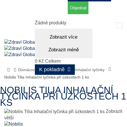
Objednat
Košík
(prázdný)
Žádné produkty
Tog
nav
Zobrazit více
Zobrazit méně
0 Kč
Celkem
K pokladně
Domácnost, aromaterapie
Inhalační tyčinky
Nobilis Tilia Inhalační tyčinka při úzkostech 1 ks
NOBILIS TILIA INHALAČNÍ
TYČINKA PŘI ÚZKOSTECH 1
KS
Zobrazit
větší