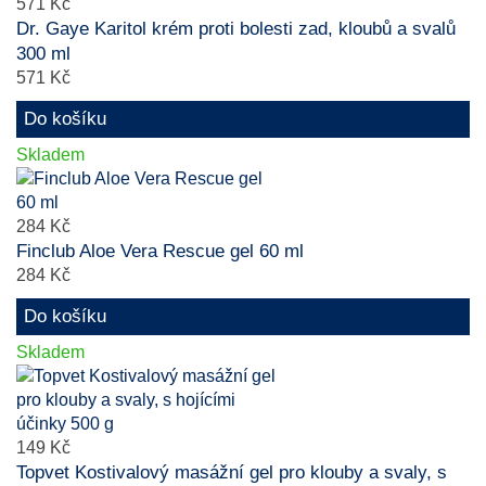
571 Kč
Dr. Gaye Karitol krém proti bolesti zad, kloubů a svalů
300 ml
571 Kč
Do košíku
Skladem
284 Kč
Finclub Aloe Vera Rescue gel 60 ml
284 Kč
Do košíku
Skladem
149 Kč
Topvet Kostivalový masážní gel pro klouby a svaly, s