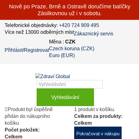
Nově po Praze, Brně a Ostravě doručíme balíčky
Zásilkovnou už i v sobotu.
Telefonické objednávky:
+420 724 909 495
Více než 13000 odběrných míst
Zákaznický servis
Měna :
CZK
Czech koruna (CZK)
Přihlásit/Registrovat
Euro (EUR)
Vyhledávání
Produkt byl úspěšně
1 produkt v košíku.
přidán do nákupního
Celkem za produkty:
košíku
Celkem
Počet položek:
Pokračovat v nákupu
Celkem