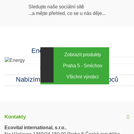
Následujte
Sledujte naše sociální sítě
...a mějte přehled, co se u nás děje...
nás
Facebook
INstagram
Energy za výhodné ceny
Zobrazit produkty
Praha 5 - Smíchov
Kamenná prodejna
Všichni výrobci
Nabízíme sortiment mnoha výrobců
Kontakty
Ecovital international, s.r.o.
,