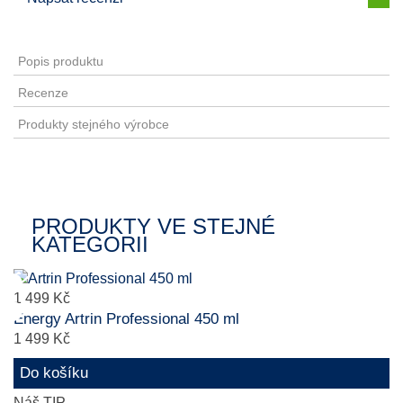
Sdí
Popis produktu
Recenze
Produkty stejného výrobce
PRODUKTY VE STEJNÉ
KATEGORII
1 499 Kč
Energy Artrin Professional 450 ml
1 499 Kč
Do košíku
Náš TIP