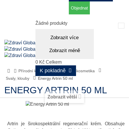
Objednat
Košík
(prázdný)
Žádné produkty
Tog
nav
Zobrazit více
Zobrazit méně
0 Kč
Celkem
K pokladně
Přírodní kosmetika
Tělová kosmetika
Svaly, klouby
Energy Artrin 50 ml
ENERGY ARTRIN 50 ML
Zobrazit větší
Artrin je širokospektrální regenerační krém. Obsahuje