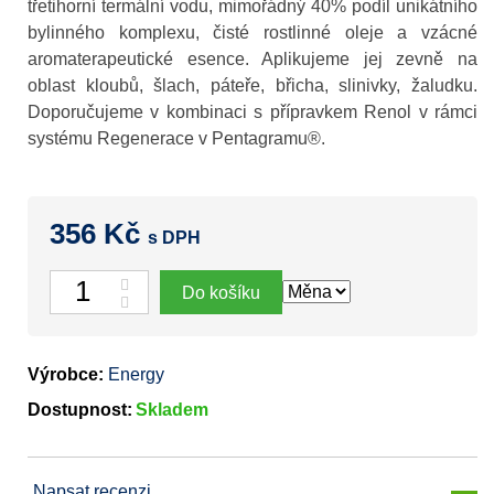
třetihorní termální vodu, mimořádný 40% podíl unikátního
bylinného komplexu, čisté rostlinné oleje a vzácné
aromaterapeutické esence. Aplikujeme jej zevně na
oblast kloubů, šlach, páteře, břicha, slinivky, žaludku.
Doporučujeme v kombinaci s přípravkem Renol v rámci
systému Regenerace v Pentagramu®.
356 Kč
s DPH
Počet
Do košíku
Výrobce:
Energy
Dostupnost:
Skladem
Napsat recenzi