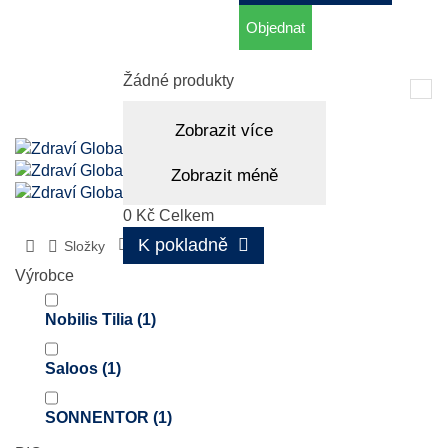
Objednat
Košík
(prázdný)
Žádné produkty
Tog
nav
Zobrazit více
Zobrazit méně
0 Kč
Celkem
K pokladně
Složky
Citronová tráva
Výrobce
Nobilis Tilia
(1)
Saloos
(1)
SONNENTOR
(1)