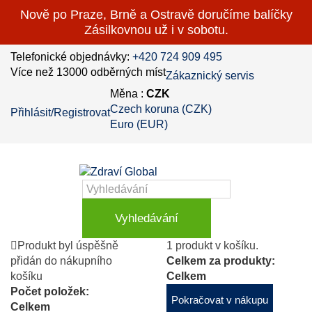
Nově po Praze, Brně a Ostravě doručíme balíčky
Zásilkovnou už i v sobotu.
Telefonické objednávky:
+420 724 909 495
Více než 13000 odběrných míst
Zákaznický servis
Měna :
CZK
Czech koruna (CZK)
Přihlásit/Registrovat
Euro (EUR)
Vyhledávání
Produkt byl úspěšně
1 produkt v košíku.
přidán do nákupního
Celkem za produkty:
košíku
Celkem
Počet položek:
Pokračovat v nákupu
Celkem