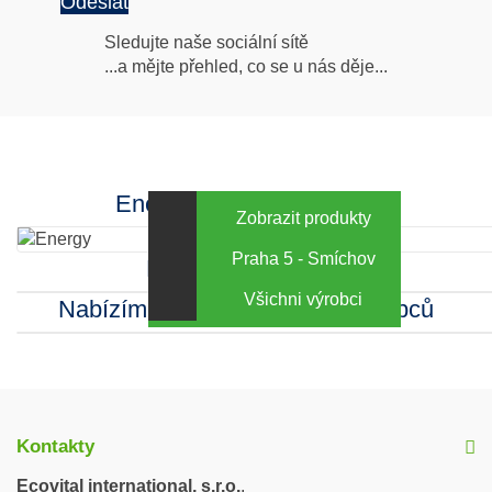
Odeslat
Následujte
Sledujte naše sociální sítě
...a mějte přehled, co se u nás děje...
nás
Facebook
INstagram
Energy za výhodné ceny
Zobrazit produkty
Praha 5 - Smíchov
Kamenná prodejna
Všichni výrobci
Nabízíme sortiment mnoha výrobců
Kontakty
Ecovital international, s.r.o.
,