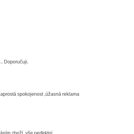
. Doporučuji.
naprostá spokojenost ,úžasná reklama
ním zboží, vše perfektní.