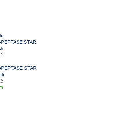
Kč
PEPTASE STAR
lí
Kč
em