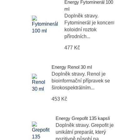
Energy Fytominerál 100
ml
Doplněk stravy.
Fytominerál je koncentrovaný
koloidní roztok
přírodních...
477 Kč
Energy Renol 30 ml
Doplněk stravy. Renol je
bioinformační přípravek se
širokospektrálním...
453 Kč
Energy Grepofit 135 kapslí
Doplněk stravy. Grepofit je
unikátní preparát, který
pozitivně působí na...