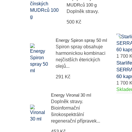
MUDRců 100 g
Doplněk stravy.
500 Kč
Energy Spiron spray 50 ml
Spiron spray obsahuje
harmonickou kombinaci
1 700 
nejčistších éterických
Starlife
olejů...
SERRA
60 kaps
291 Kč
1 700 
Sklad
Energy Vironal 30 ml
Doplněk stravy.
Bioinformační
širokospektrální
regenerační přípravek...
453 Kč