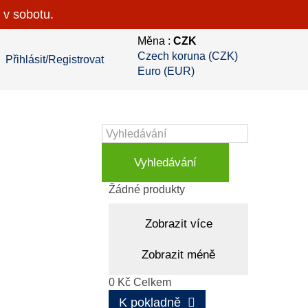
 v sobotu.
Měna :
CZK
Czech koruna (CZK)
Přihlásit/Registrovat
Euro (EUR)
Vyhledávání
Košík
(prázdný)
Žádné produkty
Zobrazit více
Zobrazit méně
0 Kč
Celkem
K pokladně