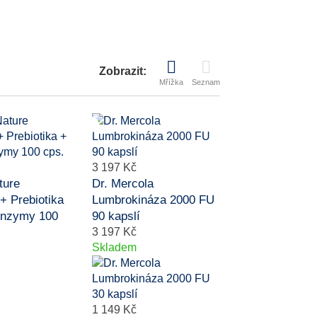
Zobrazit:
Mřížka
Seznam
3 197 Kč
ture
Dr. Mercola
 + Prebiotika
Lumbrokináza 2000 FU
 enzymy 100
90 kapslí
3 197 Kč
Skladem
1 149 Kč