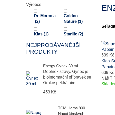
Výrobce
EN
Dr. Mercola
Golden
(2)
Nature
(1)
Seřadi
Klas
(1)
Starlife
(2)
NEJPRODÁVANĚJŠÍ
PRODUKTY
639 Kč
Klas S
Energy Gynex 30 ml
Papain 
Doplněk stravy. Gynex je
639 Kč
bioinformační přípravek se
Náš TI
širokospektrálním...
Sklad
453 Kč
TCM Herbs 900
Nápoj čínských