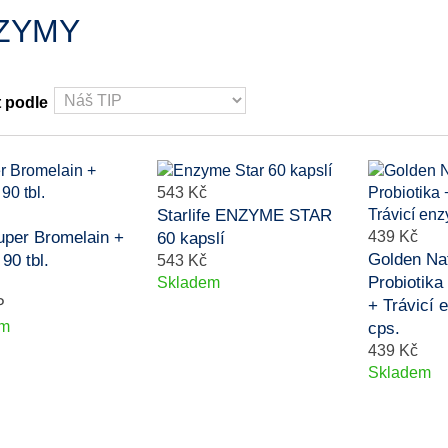
ZYMY
t podle
543 Kč
Starlife ENZYME STAR
uper Bromelain +
439 Kč
60 kapslí
Golden Na
90 tbl.
543 Kč
Probiotika
Skladem
P
+ Trávicí
em
cps.
439 Kč
Skladem