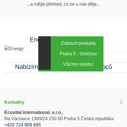
...a mějte přehled, co se u nás děje...
nás
Facebook
INstagram
Energy za výhodné ceny
Zobrazit produkty
Praha 5 - Smíchov
Kamenná prodejna
Všichni výrobci
Nabízíme sortiment mnoha výrobců
Kontakty
Ecovital international, s.r.o.
,
Na Václavce 1369/24 150 00 Praha 5 Česká republika
+420 724 909 495