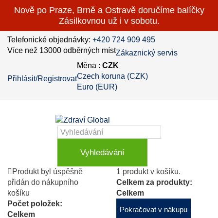
Nově po Praze, Brně a Ostravě doručíme balíčky
Zásilkovnou už i v sobotu.
Telefonické objednávky:
+420 724 909 495
Více než 13000 odběrných míst
Zákaznický servis
Měna :
CZK
Czech koruna (CZK)
Přihlásit/Registrovat
Euro (EUR)
Vyhledávání
Produkt byl úspěšně
1 produkt v košíku.
přidán do nákupního
Celkem za produkty:
košíku
Celkem
Počet položek:
Pokračovat v nákupu
Celkem