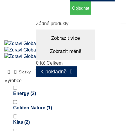
Objednat
Košík
(prázdný)
Žádné produkty
Tog
nav
Zobrazit více
Zobrazit méně
0 Kč
Celkem
K pokladně
Složky
Probiotika
Výrobce
Energy
(2)
Golden Nature
(1)
Klas
(2)