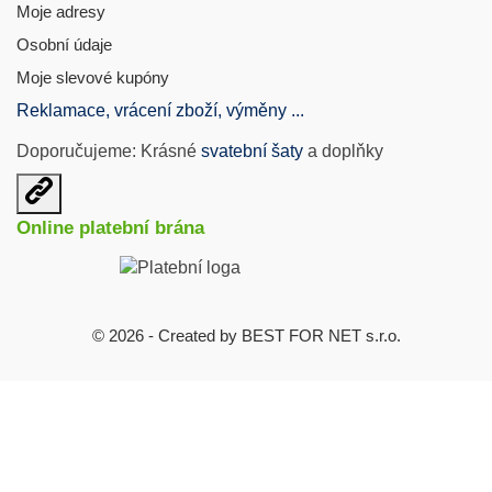
Moje adresy
Osobní údaje
Moje slevové kupóny
Reklamace, vrácení zboží, výměny ...
Doporučujeme: Krásné
svatební šaty
a doplňky
Otevřit
užitečné
Online platební brána
odkazy
© 2026 - Created by BEST FOR NET s.r.o.