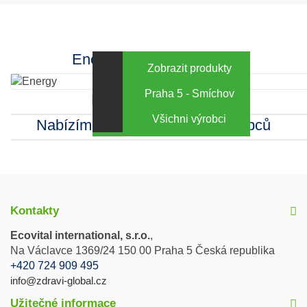
Energy za výhodné ceny
Zobrazit produkty
Praha 5 - Smíchov
Kamenná prodejna
Všichni výrobci
Nabízíme sortiment mnoha výrobců
Kontakty
Ecovital international, s.r.o.
,
Na Václavce 1369/24 150 00 Praha 5 Česká republika
+420 724 909 495
info@zdravi-global.cz
Užitečné informace