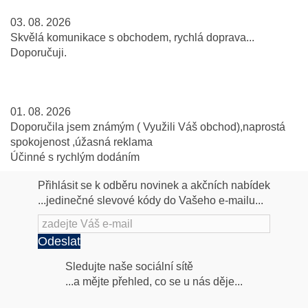
03. 08. 2026
Skvělá komunikace s obchodem, rychlá doprava...
Doporučuji.
01. 08. 2026
Doporučila jsem známým ( Využili Váš obchod),naprostá
spokojenost ,úžasná reklama
Účinné s rychlým dodáním
Přihlásit se k odběru novinek a akčních nabídek
...jedinečné slevové kódy do Vašeho e-mailu...
Odeslat
Následujte
Sledujte naše sociální sítě
...a mějte přehled, co se u nás děje...
nás
Facebook
INstagram