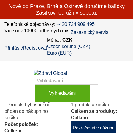
Nově po Praze, Brně a Ostravě doručíme balíčky
Zásilkovnou už i v sobotu.
Telefonické objednávky:
+420 724 909 495
Více než 13000 odběrných míst
Zákaznický servis
Měna :
CZK
Czech koruna (CZK)
Přihlásit/Registrovat
Euro (EUR)
Vyhledávání
Produkt byl úspěšně
1 produkt v košíku.
přidán do nákupního
Celkem za produkty:
košíku
Celkem
Počet položek:
Pokračovat v nákupu
Celkem