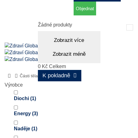
Objednat
Košík
(prázdný)
Žádné produkty
Tog
nav
Zobrazit více
Zobrazit méně
0 Kč
Celkem
K pokladně
Části těla
Oči
Výrobce
Diochi
(1)
Energy
(3)
Naděje
(1)