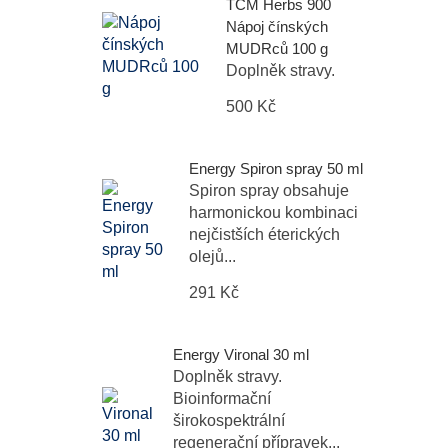
TCM Herbs 900
Nápoj čínských
MUDRců 100 g
Doplněk stravy.
500 Kč
Energy Spiron spray 50 ml
Spiron spray obsahuje
harmonickou kombinaci
nejčistších éterických
olejů...
291 Kč
Energy Vironal 30 ml
Doplněk stravy.
Bioinformační
širokospektrální
regenerační přípravek...