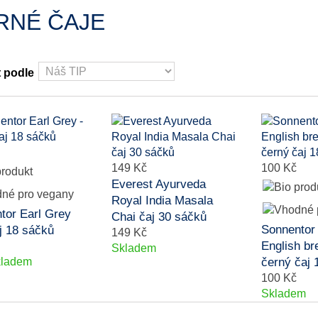
RNÉ ČAJE
t podle
149 Kč
100 Kč
Everest Ayurveda
Royal India Masala
tor Earl Grey
Chai čaj 30 sáčků
Sonnentor
j 18 sáčků
149 Kč
English br
Skladem
kladem
černý čaj 
100 Kč
Skladem