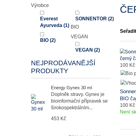
Výrobce
ČE
Everest
SONNENTOR
(2)
Ayurveda
(1)
BIO
Seřadi
VEGAN
BIO
(2)
VEGAN
(2)
NEJPRODÁVANĚJŠÍ
100 Kč
PRODUKTY
Energy Gynex 30 ml
Sonnen
Doplněk stravy. Gynex je
BIO ča
bioinformační přípravek se
100 Kč
širokospektrálním...
Není s
453 Kč