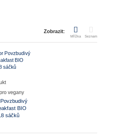
Zobrazit:
Mřížka
Seznam
 Povzbudivý
eakfast BIO
18 sáčků