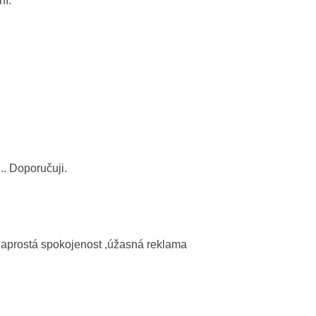
ní.
. Doporučuji.
naprostá spokojenost ,úžasná reklama