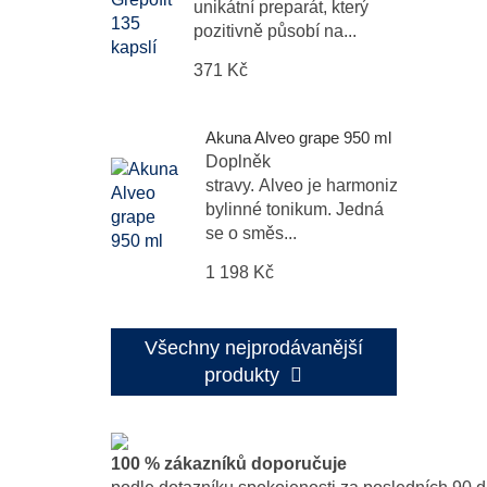
unikátní preparát, který
pozitivně působí na...
371 Kč
Akuna Alveo grape 950 ml
Doplněk
stravy. Alveo je harmonizační
bylinné tonikum. Jedná
se o směs...
1 198 Kč
Všechny nejprodávanější
produkty
100 % zákazníků doporučuje