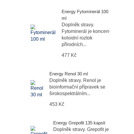
Energy Fytominerál 100
ml
Doplněk stravy.
Fytominerál je koncentrovaný
koloidní roztok
přírodních...
477 Kč
Energy Renol 30 ml
Doplněk stravy. Renol je
bioinformační přípravek se
širokospektrálním...
453 Kč
Energy Grepofit 135 kapslí
Doplněk stravy. Grepofit je