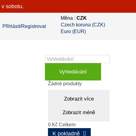
 v sobotu.
Měna :
CZK
Czech koruna (CZK)
Přihlásit/Registrovat
Euro (EUR)
Vyhledávání
Košík
(prázdný)
Žádné produkty
Zobrazit více
Zobrazit méně
0 Kč
Celkem
K pokladně