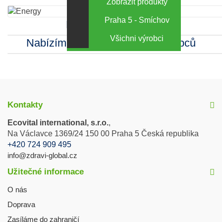
Zobrazit produkty
Praha 5 - Smíchov
Kamenná prodejna
Všichni výrobci
Nabízíme sortiment mnoha výrobců
Kontakty
Ecovital international, s.r.o.
,
Na Václavce 1369/24 150 00 Praha 5 Česká republika
+420 724 909 495
info@zdravi-global.cz
Užitečné informace
O nás
Doprava
Zasíláme do zahraničí