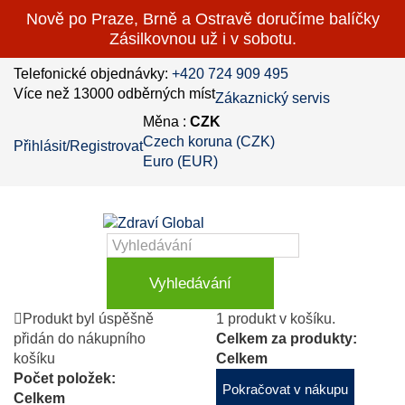
Nově po Praze, Brně a Ostravě doručíme balíčky
Zásilkovnou už i v sobotu.
Telefonické objednávky:
+420 724 909 495
Více než 13000 odběrných míst
Zákaznický servis
Měna :
CZK
Czech koruna (CZK)
Přihlásit/Registrovat
Euro (EUR)
Vyhledávání
Produkt byl úspěšně
1 produkt v košíku.
přidán do nákupního
Celkem za produkty:
košíku
Celkem
Počet položek:
Pokračovat v nákupu
Celkem