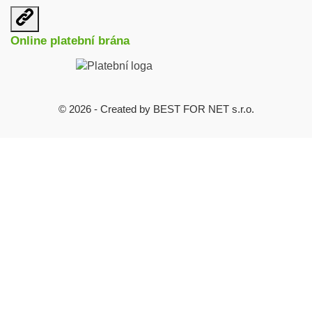
Otevřit
užitečné
Online platební brána
odkazy
© 2026 - Created by BEST FOR NET s.r.o.