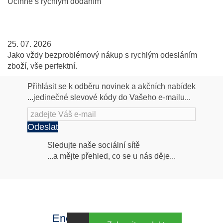
Účinné s rychlým dodáním
25. 07. 2026
Jako vždy bezproblémový nákup s rychlým odesláním
zboží, vše perfektní.
Přihlásit se k odběru novinek a akčních nabídek
...jedinečné slevové kódy do Vašeho e-mailu...
Odeslat
Následujte
Sledujte naše sociální sítě
...a mějte přehled, co se u nás děje...
nás
Facebook
INstagram
Energy za výhodné ceny