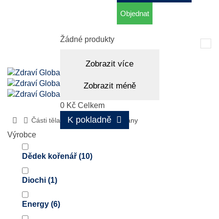
Objednat
Košík
(prázdný)
Žádné produkty
Tog
nav
Zobrazit více
Zobrazit méně
0 Kč
Celkem
K pokladně
Části těla
Reprodukční orgány
Výrobce
Dědek kořenář
(10)
Diochi
(1)
Energy
(6)