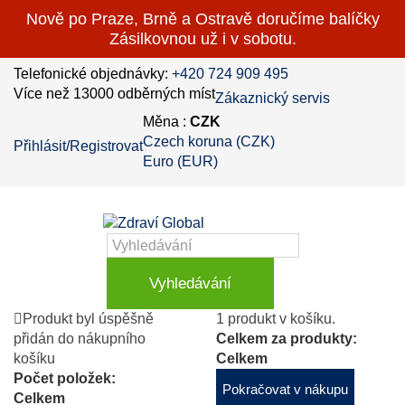
Nově po Praze, Brně a Ostravě doručíme balíčky
Zásilkovnou už i v sobotu.
Telefonické objednávky:
+420 724 909 495
Více než 13000 odběrných míst
Zákaznický servis
Měna :
CZK
Czech koruna (CZK)
Přihlásit/Registrovat
Euro (EUR)
Vyhledávání
Produkt byl úspěšně
1 produkt v košíku.
přidán do nákupního
Celkem za produkty:
košíku
Celkem
Počet položek:
Pokračovat v nákupu
Celkem