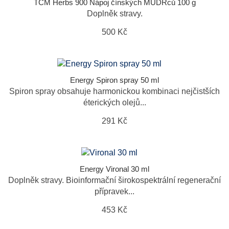
TCM Herbs 900 Nápoj čínských MUDRců 100 g
Doplněk stravy.
500 Kč
Energy Spiron spray 50 ml
Spiron spray obsahuje harmonickou kombinaci nejčistších
éterických olejů...
291 Kč
Energy Vironal 30 ml
Doplněk stravy. Bioinformační širokospektrální regenerační
přípravek...
453 Kč