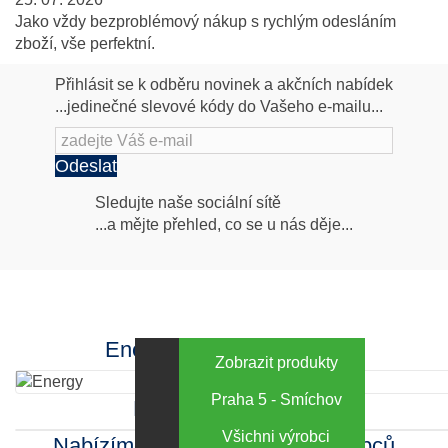
Jako vždy bezproblémový nákup s rychlým odesláním
zboží, vše perfektní.
Přihlásit se k odběru novinek a akčních nabídek
...jedinečné slevové kódy do Vašeho e-mailu...
Odeslat
Následujte
Sledujte naše sociální sítě
...a mějte přehled, co se u nás děje...
nás
Facebook
INstagram
Energy za výhodné ceny
Zobrazit produkty
Praha 5 - Smíchov
Kamenná prodejna
Všichni výrobci
Nabízíme sortiment mnoha výrobců