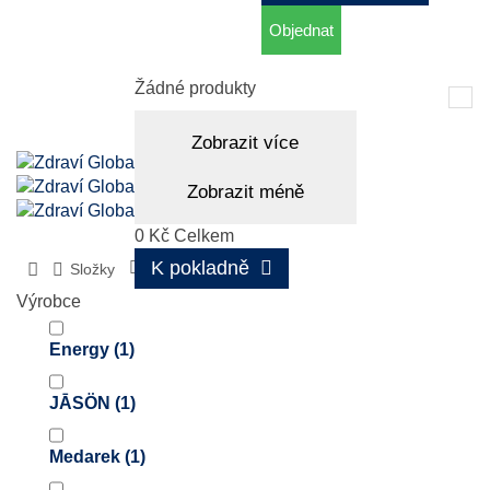
Objednat
Košík
(prázdný)
Žádné produkty
Tog
nav
Zobrazit více
Zobrazit méně
0 Kč
Celkem
K pokladně
Složky
Levandule
Výrobce
Energy
(1)
JĀSÖN
(1)
Medarek
(1)