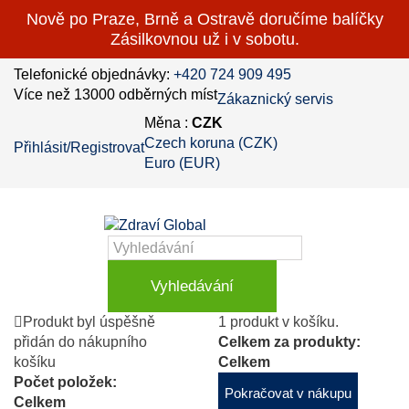
Nově po Praze, Brně a Ostravě doručíme balíčky
Zásilkovnou už i v sobotu.
Telefonické objednávky:
+420 724 909 495
Více než 13000 odběrných míst
Zákaznický servis
Měna :
CZK
Czech koruna (CZK)
Přihlásit/Registrovat
Euro (EUR)
Vyhledávání
Produkt byl úspěšně
1 produkt v košíku.
přidán do nákupního
Celkem za produkty:
košíku
Celkem
Počet položek:
Pokračovat v nákupu
Celkem