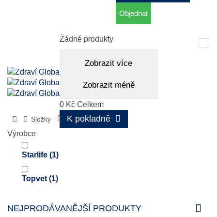
Objednat
Košík
(prázdný)
Žádné produkty
Tog
nav
Zobrazit více
Zobrazit méně
0 Kč
Celkem
K pokladně
Složky
Pupalka
Výrobce
Starlife
(1)
Topvet
(1)
NEJPRODÁVANĚJŠÍ PRODUKTY