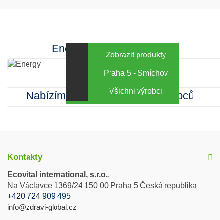
Facebook
INstagram
Energy za výhodné ceny
Zobrazit produkty
Praha 5 - Smíchov
Kamenná prodejna
Všichni výrobci
Nabízíme sortiment mnoha výrobců
Kontakty
Ecovital international, s.r.o.
,
Na Václavce 1369/24 150 00 Praha 5 Česká republika
+420 724 909 495
info@zdravi-global.cz